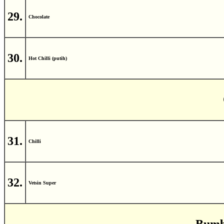
29.
Chocolate
30.
Hot Chilli (putih)
31.
Chilli
32.
Vetsin Super