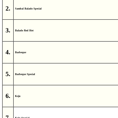
2.
Sambal Balado Special
3.
Balado Red Hot
4.
Barbeque
5.
Barbeque Special
6.
Keju
7.
Keju Special