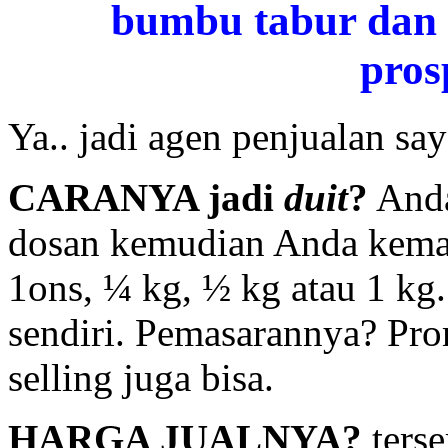
bumbu tabur dan 
pros
Ya.. jadi agen penjualan say
CARANYA jadi
duit
?
Anda
dosan kemudian Anda kemas
1ons, ¼ kg, ½ kg atau 1 kg
sendiri. Pemasarannya? Prom
selling juga bisa.
HARGA JUALNYA?
ters