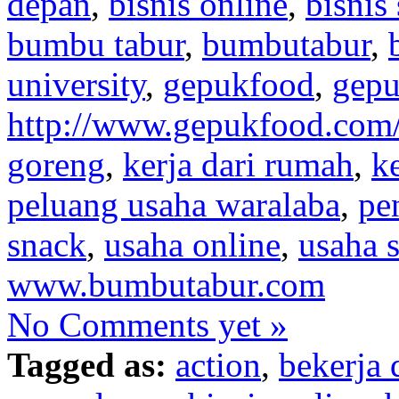
depan
,
bisnis online
,
bisnis
bumbu tabur
,
bumbutabur
,
university
,
gepukfood
,
gep
http://www.gepukfood.com
goreng
,
kerja dari rumah
,
k
peluang usaha waralaba
,
pe
snack
,
usaha online
,
usaha 
www.bumbutabur.com
No Comments yet »
Tagged as:
action
,
bekerja 