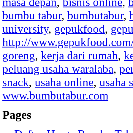
masa depan
,
bisnis online
,
b
bumbu tabur
,
bumbutabur
,
university
,
gepukfood
,
gep
http://www.gepukfood.com
goreng
,
kerja dari rumah
,
k
peluang usaha waralaba
,
pe
snack
,
usaha online
,
usaha 
www.bumbutabur.com
Pages