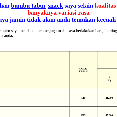
ihan
bumbu tabur
snack
saya selain
kualita
banyaknya variasi rasa
aya jamin tidak akan anda temukan kecuali d
stributor saya mendapat income juga maka saya berlakukan harga bertin
is anda.
CODE
PESAN
1
Kg
SB
41.000
SBS
45.000