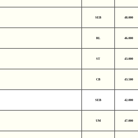
SEB
48.000
RL
46.000
ST
43.000
CB
43.500
SEB
42.000
UM
47.000