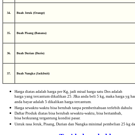
34.
Buah Jeruk (Orange)
35.
Buah Pisang (Banana)
36.
Buah Durian (Durio)
37.
Buah Nangka (Jackfruit)
Harga diatas adalah harga per Kg, jadi misal harga satu Dos adalah
harga yang tercantum dikalikan 25. JIka anda beli 5 kg, maka harga yg ha
anda bayar adalah 5 dikalikan harga tercantum.
Harga sewaktu-waktu bisa berubah tanpa pemberitahuan terlebih dahulu
Daftar Produk diatas bisa berubah sewaktu-waktu, bisa bertambah,
bisa berkurang tergantung kondisi pasar.
Untuk rasa Jeruk, Pisang, Durian dan Nangka minimal pembelian 25 kg