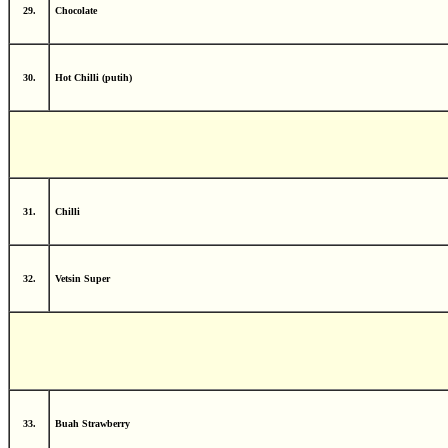
29.
Chocolate
30.
Hot Chilli (putih)
31.
Chilli
32.
Vetsin Super
33.
Buah Strawberry