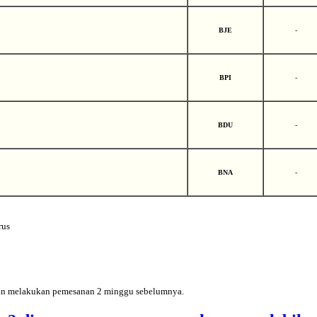
-
BJE
-
BPI
-
BDU
-
BNA
rus
 dan melakukan pemesanan 2 minggu sebelumnya.