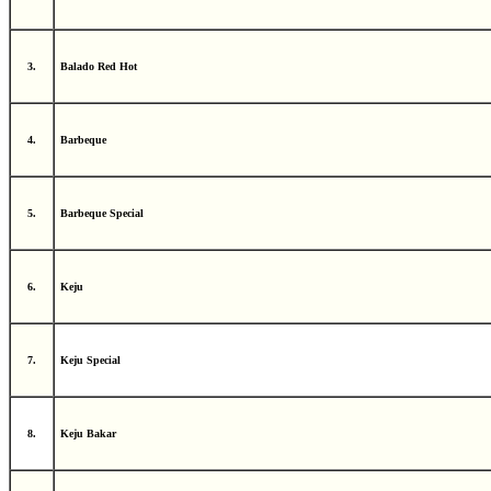
3.
Balado Red Hot
4.
Barbeque
5.
Barbeque Special
6.
Keju
7.
Keju Special
8.
Keju Bakar