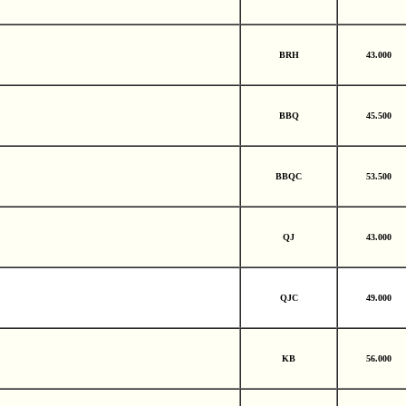
BRH
43.000
BBQ
45.500
BBQC
53.500
QJ
43.000
QJC
49.000
KB
56.000