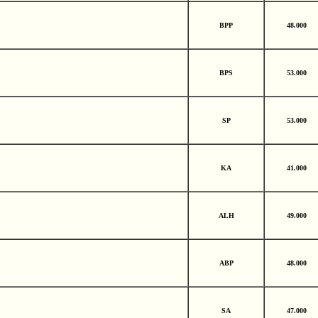
BPP
48.000
BPS
53.000
SP
53.000
KA
41.000
ALH
49.000
ABP
48.000
SA
47.000