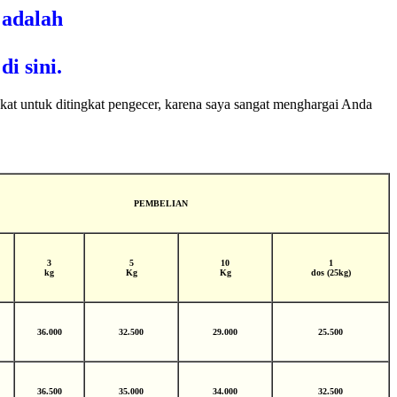
s
adalah
i sini.
gkat untuk ditingkat pengecer, karena saya sangat menghargai Anda
PEMBELIAN
3
5
10
1
kg
Kg
Kg
dos (25kg)
36.000
32.500
29.000
25.500
36.500
35.000
34.000
32.500