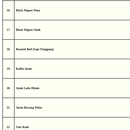
16.
Black Pepper Pizza
17.
Black Pepper Steak
18.
Roasted Beef (Sapi Panggang)
19.
Kaldu Ayam
20.
Ayam Lada Hitam
21.
Ayam Bawang Pedas
22.
Sate Ayam