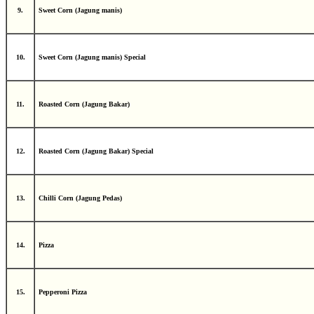
9.
Sweet Corn (Jagung manis)
10.
Sweet Corn (Jagung manis) Special
11.
Roasted Corn (Jagung Bakar)
12.
Roasted Corn (Jagung Bakar) Special
13.
Chilli Corn (Jagung Pedas)
14.
Pizza
15.
Pepperoni Pizza