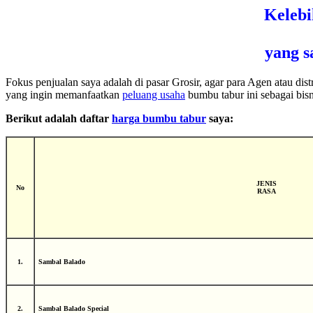
Keleb
yang s
Fokus penjualan saya adalah di pasar Grosir, agar para Agen atau di
yang ingin memanfaatkan
peluang usaha
bumbu tabur ini sebagai bisn
Berikut adalah daftar
harga bumbu tabur
saya:
JENIS
No
RASA
1.
Sambal Balado
2.
Sambal Balado Special