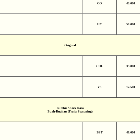
CO
49.000
HC
56.000
Original
CHL
39.000
VS
17.500
Bumbu Snack Rasa
Buah-Buahan (Fruits Seasoning)
BST
46.000