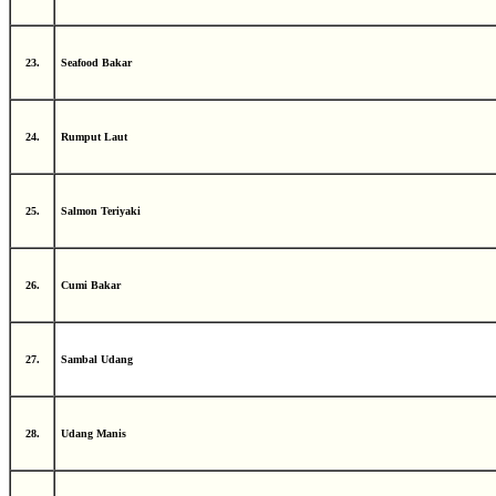
23.
Seafood Bakar
24.
Rumput Laut
25.
Salmon Teriyaki
26.
Cumi Bakar
27.
Sambal Udang
28.
Udang Manis