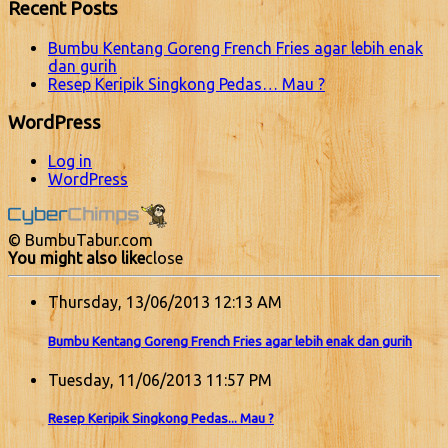
Recent Posts
Bumbu Kentang Goreng French Fries agar lebih enak
dan gurih
Resep Keripik Singkong Pedas… Mau ?
WordPress
Log in
WordPress
© BumbuTabur.com
You might also like
close
Thursday, 13/06/2013 12:13 AM
Bumbu Kentang Goreng French Fries agar lebih enak dan gurih
Tuesday, 11/06/2013 11:57 PM
Resep Keripik Singkong Pedas... Mau ?