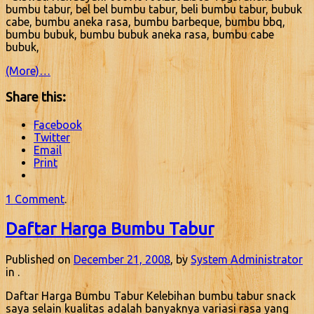
bumbu tabur, bel bel bumbu tabur, beli bumbu tabur, bubuk
cabe, bumbu aneka rasa, bumbu barbeque, bumbu bbq,
bumbu bubuk, bumbu bubuk aneka rasa, bumbu cabe
bubuk,
(More)…
Share this:
Facebook
Twitter
Email
Print
1 Comment
.
Daftar Harga Bumbu Tabur
Published on
December 21, 2008
, by
System Administrator
in .
Daftar Harga Bumbu Tabur Kelebihan bumbu tabur snack
saya selain kualitas adalah banyaknya variasi rasa yang