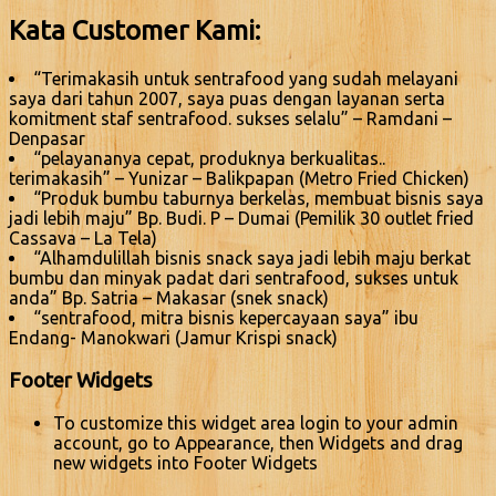
Kata Customer Kami:
“Terimakasih untuk sentrafood yang sudah melayani
saya dari tahun 2007, saya puas dengan layanan serta
komitment staf sentrafood. sukses selalu” – Ramdani –
Denpasar
“pelayananya cepat, produknya berkualitas..
terimakasih” – Yunizar – Balikpapan (Metro Fried Chicken)
“Produk bumbu taburnya berkelas, membuat bisnis saya
jadi lebih maju” Bp. Budi. P – Dumai (Pemilik 30 outlet fried
Cassava – La Tela)
“Alhamdulillah bisnis snack saya jadi lebih maju berkat
bumbu dan minyak padat dari sentrafood, sukses untuk
anda” Bp. Satria – Makasar (snek snack)
“sentrafood, mitra bisnis kepercayaan saya” ibu
Endang- Manokwari (Jamur Krispi snack)
Footer Widgets
To customize this widget area login to your admin
account, go to Appearance, then Widgets and drag
new widgets into Footer Widgets