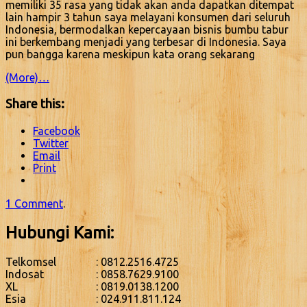
memiliki 35 rasa yang tidak akan anda dapatkan ditempat
lain hampir 3 tahun saya melayani konsumen dari seluruh
Indonesia, bermodalkan kepercayaan bisnis bumbu tabur
ini berkembang menjadi yang terbesar di Indonesia. Saya
pun bangga karena meskipun kata orang sekarang
(More)…
Share this:
Facebook
Twitter
Email
Print
1 Comment
.
Hubungi Kami:
Telkomsel
: 0812.2516.4725
Indosat
: 0858.7629.9100
XL
: 0819.0138.1200
Esia
: 024.911.811.124