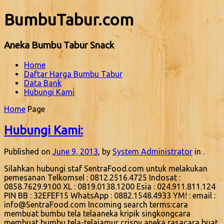
BumbuTabur.com
Aneka Bumbu Tabur Snack
Home
Daftar Harga Bumbu Tabur
Data Bank
Hubungi Kami
Home
Page
Hubungi Kami:
Published on
June 9, 2013
, by
System Administrator
in .
Silahkan hubungi staf SentraFood.com untuk melakukan
pemesanan Telkomsel : 0812.2516.4725 Indosat :
0858.7629.9100 XL : 0819.0138.1200 Esia : 024.911.811.124
PIN BB : 32EFEF15 WhatsApp : 0882.1548.4933 YM! : email :
info@SentraFood.com Incoming search terms:cara
membuat bumbu tela telaaneka kripik singkongcara
membuat bumbu tela-telajamur crispy aneka rasacara buat