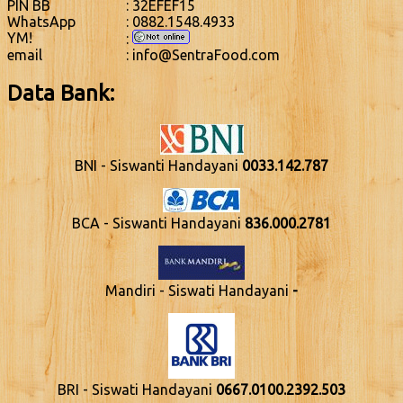
PIN BB
: 32EFEF15
WhatsApp
: 0882.1548.4933
YM!
:
email
: info@SentraFood.com
Data Bank:
BNI - Siswanti Handayani
0033.142.787
BCA - Siswanti Handayani
836.000.2781
Mandiri - Siswati Handayani
-
BRI - Siswati Handayani
0667.0100.2392.503