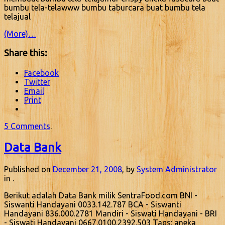
bumbu tela-telawww bumbu taburcara buat bumbu tela
telajual
(More)…
Share this:
Facebook
Twitter
Email
Print
5 Comments
.
Data Bank
Published on
December 21, 2008
, by
System Administrator
in .
Berikut adalah Data Bank milik SentraFood.com BNI -
Siswanti Handayani 0033.142.787 BCA - Siswanti
Handayani 836.000.2781 Mandiri - Siswati Handayani - BRI
- Siswati Handayani 0667.0100.2392.503 Tags: aneka