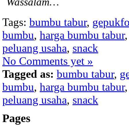
Wassalam…
Tags:
bumbu tabur
,
gepukf
bumbu
,
harga bumbu tabur
peluang usaha
,
snack
No Comments yet »
Tagged as:
bumbu tabur
,
g
bumbu
,
harga bumbu tabur
peluang usaha
,
snack
Pages