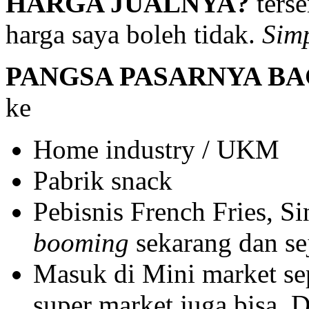
HARGA JUALNYA?
ters
harga saya boleh tidak.
Sim
PANGSA PASARNYA B
ke
Home industry / UKM
Pabrik snack
Pebisnis French Fries, 
booming
sekarang dan se
Masuk di Mini market sep
super market juga bisa. 