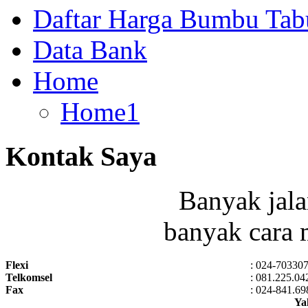
Daftar Harga Bumbu Tab
Data Bank
Home
Home1
Kontak Saya
Banyak ja
banyak cara 
Flexi
: 024-70330
Telkomsel
: 081.225.04
Fax
: 024-841.69
Ya