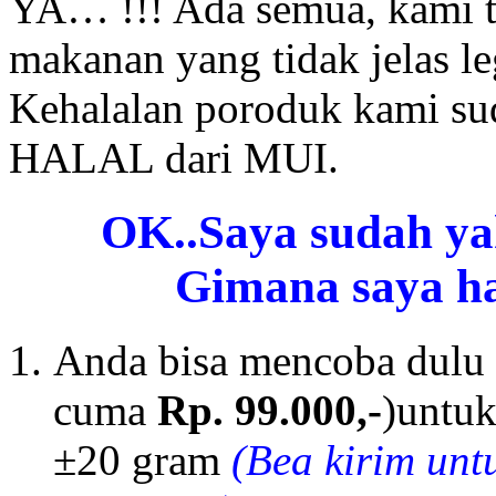
YA… !!! Ada semua, kami t
makanan yang tidak jelas leg
Kehalalan poroduk kami sud
HALAL dari MUI.
OK..Saya sudah ya
Gimana saya h
Anda bisa mencoba dulu
cuma
Rp. 99.000,-
)untuk
±20 gram
(Bea kirim unt