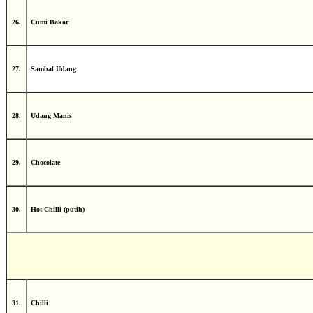
26.
Cumi Bakar
27.
Sambal Udang
28.
Udang Manis
29.
Chocolate
30.
Hot Chilli (putih)
31.
Chilli