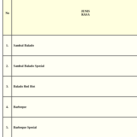
JENIS
No
RASA
1.
Sambal Balado
2.
Sambal Balado Special
3.
Balado Red Hot
4.
Barbeque
5.
Barbeque Special