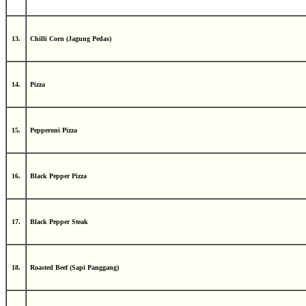
13.
Chilli Corn (Jagung Pedas)
14.
Pizza
15.
Pepperoni Pizza
16.
Black Pepper Pizza
17.
Black Pepper Steak
18.
Roasted Beef (Sapi Panggang)