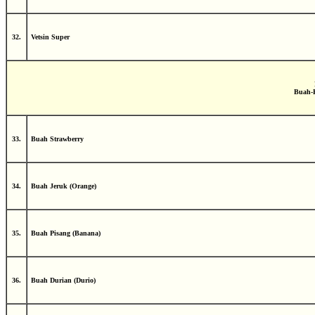
32.
Vetsin Super
Buah-B
33.
Buah Strawberry
34.
Buah Jeruk (Orange)
35.
Buah Pisang (Banana)
36.
Buah Durian (Durio)