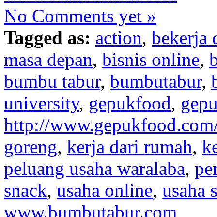
No Comments yet »
Tagged as:
action
,
bekerja 
masa depan
,
bisnis online
,
b
bumbu tabur
,
bumbutabur
,
university
,
gepukfood
,
gep
http://www.gepukfood.com
goreng
,
kerja dari rumah
,
k
peluang usaha waralaba
,
pe
snack
,
usaha online
,
usaha 
www.bumbutabur.com