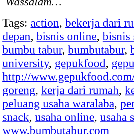
Wassalam…
Tags:
action
,
bekerja dari 
depan
,
bisnis online
,
bisnis
bumbu tabur
,
bumbutabur
,
university
,
gepukfood
,
gep
http://www.gepukfood.com
goreng
,
kerja dari rumah
,
k
peluang usaha waralaba
,
pe
snack
,
usaha online
,
usaha 
www.bumbutabur.com