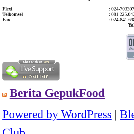
Flexi
: 024-70330
Telkomsel
: 081.225.04
Fax
: 024-841.69
Ya
Berita GepukFood
Powered by WordPress
|
B
Club