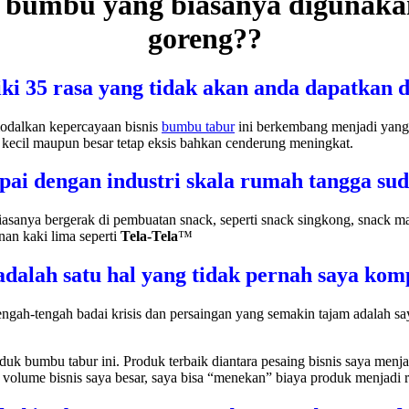
 bumbu yang biasanya digunak
goreng??
ki 35 rasa yang tidak akan anda dapatkan d
modalkan kepercayaan bisnis
bumbu tabur
ini berkembang menjadi yang 
 kecil maupun besar tetap eksis bahkan cenderung meningkat.
pai dengan industri skala rumah tangga su
sanya bergerak di pembuatan snack, seperti snack singkong, snack m
n kaki lima seperti
Tela-Tela
™
adalah satu hal yang tidak pernah saya ko
tengah-tengah badai krisis dan persaingan yang semakin tajam adalah s
uk bumbu tabur ini. Produk terbaik diantara pesaing bisnis saya menja
a volume bisnis saya besar, saya bisa “menekan” biaya produk menjadi 