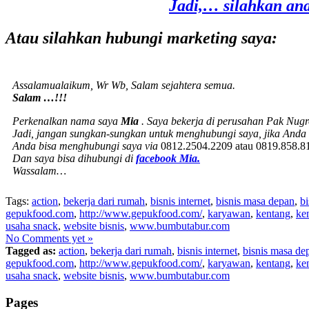
Jadi,… silahkan an
Atau silahkan hubungi marketing saya:
Assalamualaikum, Wr Wb, Salam sejahtera semua.
Salam …!!!
Perkenalkan nama saya
Mia
. Saya bekerja di perusahan Pak Nug
Jadi, jangan sungkan-sungkan untuk menghubungi saya, jika Anda m
Anda bisa menghubungi saya via
0812.2504.2209 atau 0819.858.8
Dan saya bisa dihubungi di
facebook Mia.
Wassalam…
Tags:
action
,
bekerja dari rumah
,
bisnis internet
,
bisnis masa depan
,
bi
gepukfood.com
,
http://www.gepukfood.com/
,
karyawan
,
kentang
,
ke
usaha snack
,
website bisnis
,
www.bumbutabur.com
No Comments yet »
Tagged as:
action
,
bekerja dari rumah
,
bisnis internet
,
bisnis masa de
gepukfood.com
,
http://www.gepukfood.com/
,
karyawan
,
kentang
,
ke
usaha snack
,
website bisnis
,
www.bumbutabur.com
Pages