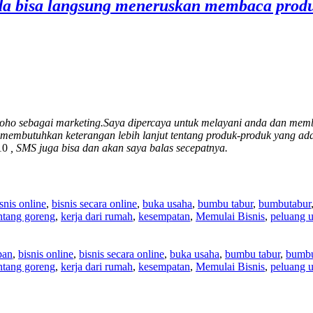
da bisa langsung meneruskan membaca produ
roho sebagai marketing.Saya dipercaya untuk melayani anda dan mem
embutuhkan keterangan lebih lanjut tentang produk-produk yang ada 
10
, SMS juga bisa dan akan saya balas secepatnya.
snis online
,
bisnis secara online
,
buka usaha
,
bumbu tabur
,
bumbutabur
ntang goreng
,
kerja dari rumah
,
kesempatan
,
Memulai Bisnis
,
peluang 
pan
,
bisnis online
,
bisnis secara online
,
buka usaha
,
bumbu tabur
,
bumbu
ntang goreng
,
kerja dari rumah
,
kesempatan
,
Memulai Bisnis
,
peluang 