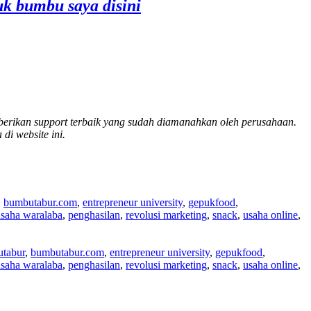
k bumbu saya disini
berikan support terbaik yang sudah diamanahkan oleh perusahaan.
di website ini.
,
bumbutabur.com
,
entrepreneur university
,
gepukfood
,
usaha waralaba
,
penghasilan
,
revolusi marketing
,
snack
,
usaha online
,
tabur
,
bumbutabur.com
,
entrepreneur university
,
gepukfood
,
usaha waralaba
,
penghasilan
,
revolusi marketing
,
snack
,
usaha online
,