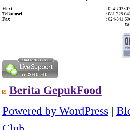
Flexi
: 024-70330
Telkomsel
: 081.225.04
Fax
: 024-841.69
Ya
Berita GepukFood
Powered by WordPress
|
B
Club