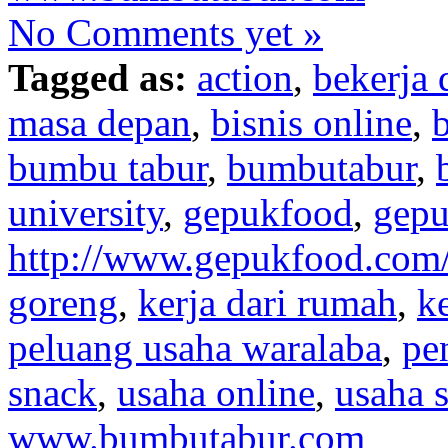
No Comments yet »
Tagged as:
action
,
bekerja 
masa depan
,
bisnis online
,
b
bumbu tabur
,
bumbutabur
,
university
,
gepukfood
,
gep
http://www.gepukfood.com
goreng
,
kerja dari rumah
,
k
peluang usaha waralaba
,
pe
snack
,
usaha online
,
usaha 
www.bumbutabur.com