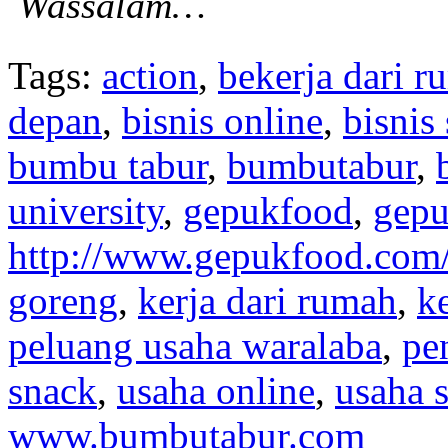
Wassalam…
Tags:
action
,
bekerja dari 
depan
,
bisnis online
,
bisnis
bumbu tabur
,
bumbutabur
,
university
,
gepukfood
,
gep
http://www.gepukfood.com
goreng
,
kerja dari rumah
,
k
peluang usaha waralaba
,
pe
snack
,
usaha online
,
usaha 
www.bumbutabur.com