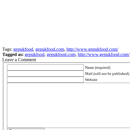
Tags:
gepukfood
,
gepukfood.com
,
http://www.gepukfood.com/
Tagged as:
gepukfood
,
gepukfood.com
,
http://www.gepukfood.com/
Leave a Comment
Name (required)
Mail (will not be published) 
Website