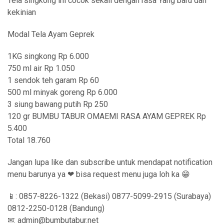
Tela singkong ini cocok sekali dengan rasa Yang baru dan
kekinian
Modal Tela Ayam Geprek
1KG singkong Rp 6.000
750 ml air Rp 1.050
1 sendok teh garam Rp 60
500 ml minyak goreng Rp 6.000
3 siung bawang putih Rp 250
120 gr BUMBU TABUR OMAEMI RASA AYAM GEPREK Rp
5.400
Total 18.760
Jangan lupa like dan subscribe untuk mendapat notification
menu barunya ya ❤ bisa request menu juga loh ka 😁
📱: 0857-8226-1322 (Bekasi) 0877-5099-2915 (Surabaya)
0812-2250-0128 (Bandung)
✉: admin@bumbutabur.net