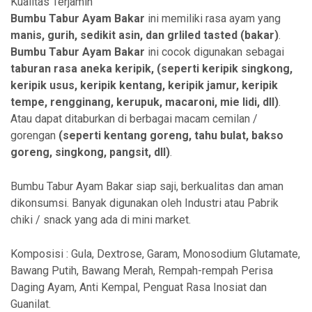
Kualitas Terjamin
Bumbu Tabur Ayam Bakar
ini memiliki rasa ayam yang
manis, gurih, sedikit asin, dan grliled tasted (bakar)
.
Bumbu Tabur Ayam Bakar
ini cocok digunakan sebagai
taburan rasa aneka
keripik, (seperti keripik singkong,
keripik usus, keripik kentang, keripik jamur, keripik
tempe, rengginang, kerupuk, macaroni, mie lidi, dll)
.
Atau dapat ditaburkan di berbagai macam cemilan /
gorengan
(seperti kentang goreng, tahu bulat, bakso
goreng, singkong, pangsit, dll)
.
Bumbu Tabur Ayam Bakar siap saji, berkualitas dan aman
dikonsumsi. Banyak digunakan oleh Industri atau Pabrik
chiki / snack yang ada di mini market.
Komposisi : Gula, Dextrose, Garam, Monosodium Glutamate,
Bawang Putih, Bawang Merah, Rempah-rempah Perisa
Daging Ayam, Anti Kempal, Penguat Rasa Inosiat dan
Guanilat.