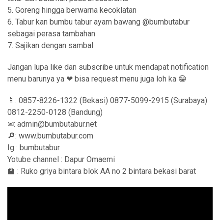
5. Goreng hingga berwarna kecoklatan
6. Tabur kan bumbu tabur ayam bawang @bumbutabur
sebagai perasa tambahan
7. Sajikan dengan sambal
Jangan lupa like dan subscribe untuk mendapat notification
menu barunya ya ❤ bisa request menu juga loh ka 😁
📱: 0857-8226-1322 (Bekasi) 0877-5099-2915 (Surabaya)
0812-2250-0128 (Bandung)
✉: admin@bumbutabur.net
🔎: www.bumbutabur.com
Ig : bumbutabur
Yotube channel : Dapur Omaemi
🏫 : Ruko griya bintara blok AA no 2 bintara bekasi barat