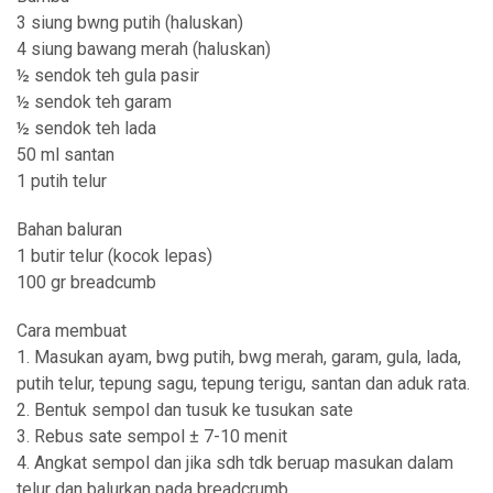
3 siung bwng putih (haluskan)
4 siung bawang merah (haluskan)
½ sendok teh gula pasir
½ sendok teh garam
½ sendok teh lada
50 ml santan
1 putih telur
Bahan baluran
1 butir telur (kocok lepas)
100 gr breadcumb
Cara membuat
1. Masukan ayam, bwg putih, bwg merah, garam, gula, lada,
putih telur, tepung sagu, tepung terigu, santan dan aduk rata.
2. Bentuk sempol dan tusuk ke tusukan sate
3. Rebus sate sempol ± 7-10 menit
4. Angkat sempol dan jika sdh tdk beruap masukan dalam
telur dan balurkan pada breadcrumb