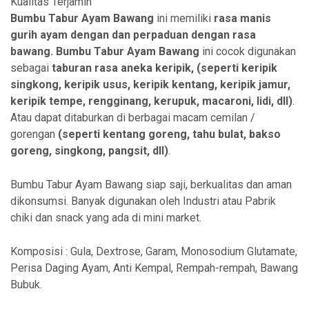
Kualitas Terjamin
Bumbu Tabur Ayam Bawang
ini memiliki
rasa manis
gurih ayam dengan dan perpaduan dengan rasa
bawang.
Bumbu Tabur Ayam Bawang
ini cocok digunakan
sebagai
taburan rasa aneka
keripik, (seperti keripik
singkong, keripik usus, keripik kentang, keripik jamur,
keripik tempe, rengginang, kerupuk, macaroni, lidi, dll)
.
Atau dapat ditaburkan di berbagai macam cemilan /
gorengan
(seperti kentang goreng, tahu bulat, bakso
goreng, singkong, pangsit, dll)
.
Bumbu Tabur Ayam Bawang siap saji, berkualitas dan aman
dikonsumsi. Banyak digunakan oleh Industri atau Pabrik
chiki dan snack yang ada di mini market.
Komposisi : Gula, Dextrose, Garam, Monosodium Glutamate,
Perisa Daging Ayam, Anti Kempal, Rempah-rempah, Bawang
Bubuk.