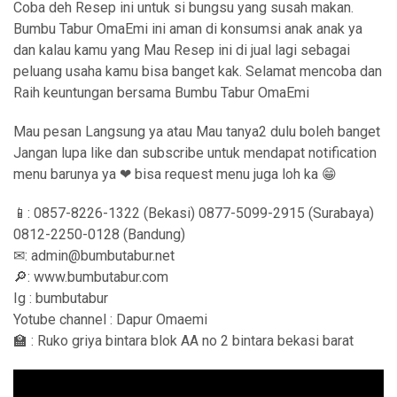
Coba deh Resep ini untuk si bungsu yang susah makan.
Bumbu Tabur OmaEmi ini aman di konsumsi anak anak ya
dan kalau kamu yang Mau Resep ini di jual lagi sebagai
peluang usaha kamu bisa banget kak. Selamat mencoba dan
Raih keuntungan bersama Bumbu Tabur OmaEmi
Mau pesan Langsung ya atau Mau tanya2 dulu boleh banget
Jangan lupa like dan subscribe untuk mendapat notification
menu barunya ya ❤ bisa request menu juga loh ka 😁
📱: 0857-8226-1322 (Bekasi) 0877-5099-2915 (Surabaya)
0812-2250-0128 (Bandung)
✉: admin@bumbutabur.net
🔎: www.bumbutabur.com
Ig : bumbutabur
Yotube channel : Dapur Omaemi
🏫 : Ruko griya bintara blok AA no 2 bintara bekasi barat