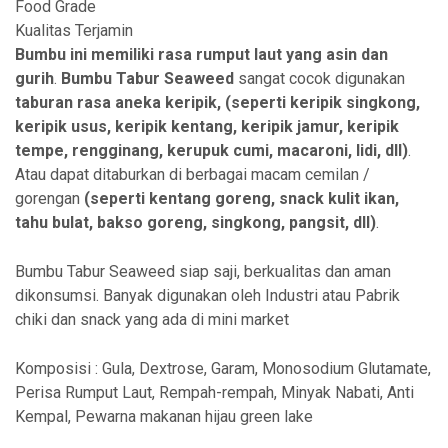
Food Grade
Kualitas Terjamin
Bumbu ini memiliki rasa rumput laut yang asin dan
gurih
.
Bumbu Tabur Seaweed
sangat cocok digunakan
taburan rasa aneka
keripik, (seperti keripik singkong,
keripik usus, keripik kentang, keripik jamur, keripik
tempe, rengginang, kerupuk cumi, macaroni, lidi, dll)
.
Atau dapat ditaburkan di berbagai macam cemilan /
gorengan
(seperti kentang goreng, snack kulit ikan,
tahu bulat, bakso goreng, singkong, pangsit, dll)
.
Bumbu Tabur Seaweed siap saji, berkualitas dan aman
dikonsumsi. Banyak digunakan oleh Industri atau Pabrik
chiki dan snack yang ada di mini market
Komposisi : Gula, Dextrose, Garam, Monosodium Glutamate,
Perisa Rumput Laut, Rempah-rempah, Minyak Nabati, Anti
Kempal, Pewarna makanan hijau green lake