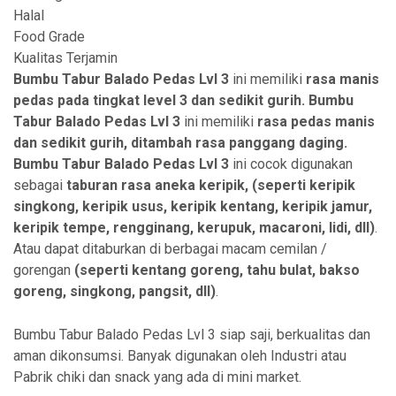
Halal
Food Grade
Kualitas Terjamin
Bumbu Tabur Balado Pedas Lvl 3
ini memiliki
rasa manis
pedas pada tingkat level 3 dan sedikit gurih. Bumbu
Tabur Balado Pedas Lvl 3
ini memiliki
rasa pedas manis
dan sedikit gurih, ditambah rasa panggang daging.
Bumbu Tabur Balado Pedas Lvl 3
ini cocok digunakan
sebagai
taburan rasa aneka
keripik, (seperti keripik
singkong, keripik usus, keripik kentang, keripik jamur,
keripik tempe, rengginang, kerupuk, macaroni, lidi, dll)
.
Atau dapat ditaburkan di berbagai macam cemilan /
gorengan
(seperti kentang goreng, tahu bulat, bakso
goreng, singkong, pangsit, dll)
.
Bumbu Tabur Balado Pedas Lvl 3 siap saji, berkualitas dan
aman dikonsumsi. Banyak digunakan oleh Industri atau
Pabrik chiki dan snack yang ada di mini market.