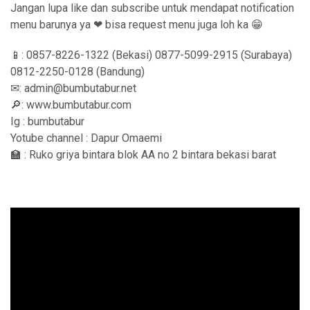
Jangan lupa like dan subscribe untuk mendapat notification
menu barunya ya ❤ bisa request menu juga loh ka 😁
📱: 0857-8226-1322 (Bekasi) 0877-5099-2915 (Surabaya)
0812-2250-0128 (Bandung)
✉: admin@bumbutabur.net
🔎: www.bumbutabur.com
Ig : bumbutabur
Yotube channel : Dapur Omaemi
🏫 : Ruko griya bintara blok AA no 2 bintara bekasi barat