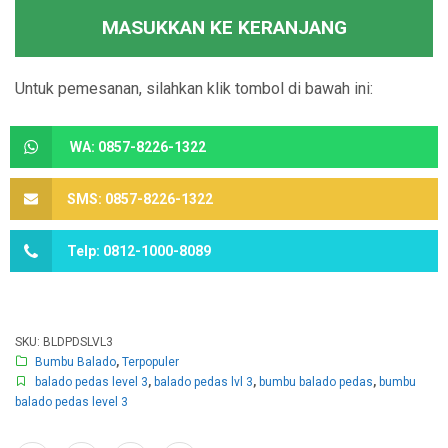
MASUKKAN KE KERANJANG
Untuk pemesanan, silahkan klik tombol di bawah ini:
WA: 0857-8226-1322
SMS: 0857-8226-1322
Telp: 0812-1000-8089
SKU:
BLDPDSLVL3
Bumbu Balado
,
Terpopuler
balado pedas level 3
,
balado pedas lvl 3
,
bumbu balado pedas
,
bumbu
balado pedas level 3