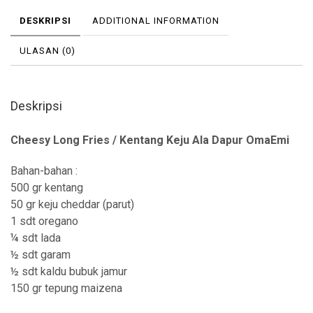
DESKRIPSI
ADDITIONAL INFORMATION
ULASAN (0)
Deskripsi
Cheesy Long Fries / Kentang Keju Ala Dapur OmaEmi
Bahan-bahan :
500 gr kentang
50 gr keju cheddar (parut)
1 sdt oregano
¼ sdt lada
½ sdt garam
½ sdt kaldu bubuk jamur
150 gr tepung maizena