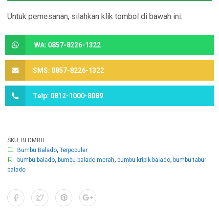
Untuk pemesanan, silahkan klik tombol di bawah ini:
WA: 0857-8226-1322
SMS: 0857-8226-1322
Telp: 0812-1000-8089
SKU:
BLDMRH
Bumbu Balado
,
Terpopuler
bumbu balado
,
bumbu balado merah
,
bumbu kripik balado
,
bumbu tabur
balado