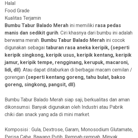
Halal
Food Grade
Kualitas Terjamin
Bumbu Tabur Balado Merah
ini memiliki
rasa pedas
manis dan sedikit gurih
. Ciri khasnya dari bumbu ini adalah
berwarna merah.
Bumbu Tabur Balado Merah
ini cocok
digunakan sebagai
taburan rasa aneka
keripik, (seperti
keripik singkong, keripik usus, keripik kentang, keripik
jamur, keripik tempe, rengginang, kerupuk, macaroni,
lidi, dll)
. Atau dapat ditaburkan di berbagai macam cemilan /
gorengan
(seperti kentang goreng, tahu bulat, bakso
goreng, singkong, pangsit, dll)
.
Bumbu Tabur Balado Merah siap saji, berkualitas dan aman
dikonsumsi. Banyak digunakan oleh Industri atau Pabrik
chiki dan snack yang ada di mini market.
Komposisi : Gula, Dextrose, Garam, Monosodium Glutamate,
Perisa Cabe, Bawang Putih, Rempah-rempah, Minyak