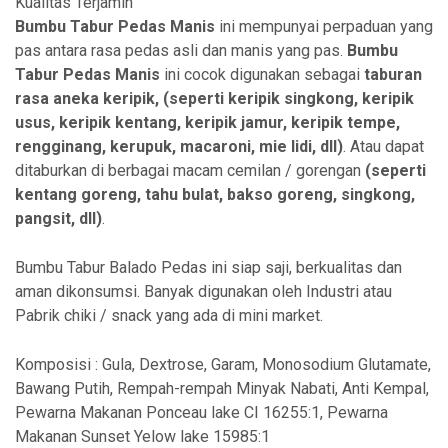
Kualitas Terjamin
Bumbu Tabur Pedas Manis
ini mempunyai perpaduan yang
pas antara rasa pedas asli dan manis yang pas.
Bumbu
Tabur Pedas Manis
ini cocok digunakan sebagai
taburan
rasa aneka
keripik, (seperti keripik singkong, keripik
usus, keripik kentang, keripik jamur, keripik tempe,
rengginang, kerupuk, macaroni, mie lidi, dll)
. Atau dapat
ditaburkan di berbagai macam cemilan / gorengan
(seperti
kentang goreng, tahu bulat, bakso goreng, singkong,
pangsit, dll)
.
Bumbu Tabur Balado Pedas ini siap saji, berkualitas dan
aman dikonsumsi. Banyak digunakan oleh Industri atau
Pabrik chiki / snack yang ada di mini market.
Komposisi : Gula, Dextrose, Garam, Monosodium Glutamate,
Bawang Putih, Rempah-rempah Minyak Nabati, Anti Kempal,
Pewarna Makanan Ponceau lake CI 16255:1, Pewarna
Makanan Sunset Yelow lake 15985:1