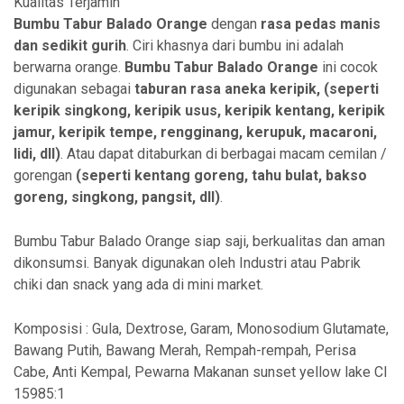
Kualitas Terjamin
Bumbu Tabur Balado Orange
dengan
rasa pedas manis
dan sedikit gurih
. Ciri khasnya dari bumbu ini adalah
berwarna orange.
Bumbu Tabur Balado Orange
ini cocok
digunakan sebagai
taburan rasa aneka
keripik, (seperti
keripik singkong, keripik usus, keripik kentang, keripik
jamur, keripik tempe, rengginang, kerupuk, macaroni,
lidi, dll)
. Atau dapat ditaburkan di berbagai macam cemilan /
gorengan
(seperti kentang goreng, tahu bulat, bakso
goreng, singkong, pangsit, dll)
.
Bumbu Tabur Balado Orange siap saji, berkualitas dan aman
dikonsumsi. Banyak digunakan oleh Industri atau Pabrik
chiki dan snack yang ada di mini market.
Komposisi : Gula, Dextrose, Garam, Monosodium Glutamate,
Bawang Putih, Bawang Merah, Rempah-rempah, Perisa
Cabe, Anti Kempal, Pewarna Makanan sunset yellow lake CI
15985:1