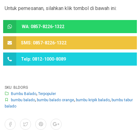
Untuk pemesanan, silahkan klik tombol di bawah ini:
WA: 0857-8226-1322
SMS: 0857-8226-1322
Telp: 0812-1000-8089
SKU:
BLDORG
Bumbu Balado
,
Terpopuler
bumbu balado
,
bumbu balado orange
,
bumbu kripik balado
,
bumbu tabur
balado