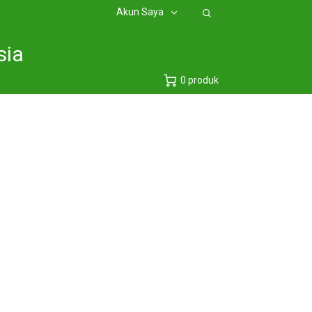
Akun Saya
sia
0 produk