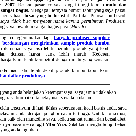
t 2007
. Respon pasar ternyata sangat tinggi karena
mutu dan
 sangat bagus
. Mengapa? ternyata bumbu tabur yang saya pakai,
perusahaan besar yang berlokasi di Pati dan Perusahaan biscuit
(
saya tidak bisa menyebut nama karena permintaan Produsen
).
ang saya tawarkan sangat bagus juga (
Murah
).
ing menggembirakan lagi,
banyak produsen supplier
r berdatangan mengirimkan sample produk bumbu
n demikian saya bisa lebih memilih produk yang lebih
s dan dengan harga yang lebih murah. Kedepan
harga kami lebih kompetitif dengan mutu yang semakin
nda mau tahu lebih detail produk bumbu tabur kami
ihat daftar produknya
.
 yang anda belanjakan ketempat saya, saya jamin tidak akan
gi rasa hormat serta pelayanan saya kepada anda...
elalu tersenyum di hati, ikhlas seberapapun kecil bisnis anda, saya
layani anda dengan penghormatan tertinggi. Untuk itu semua,
gan baik oleh marketing saya, beliau sangat ramah dan bersahabat.
tarnya biasa memanggil
Mba Vira
. Silahkan menghubungi beliau
 yang anda inginkan.