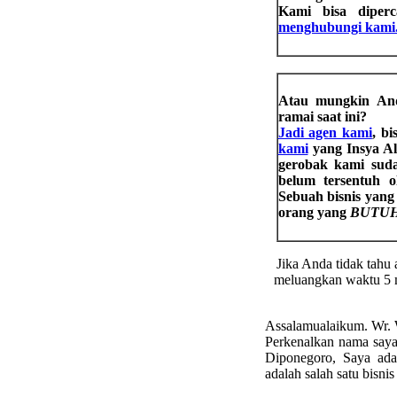
Kami bisa diper
menghubungi kami
Atau mungkin And
ramai saat ini?
Jadi agen kami
, bi
kami
yang Insya All
gerobak kami suda
belum tersentuh o
Sebuah bisnis yang 
orang yang
BUTUH
Jika Anda tidak tahu
meluangkan waktu 5 me
Assalamualaikum. Wr. 
Perkenalkan nama say
Diponegoro, Saya ad
adalah salah satu bisnis