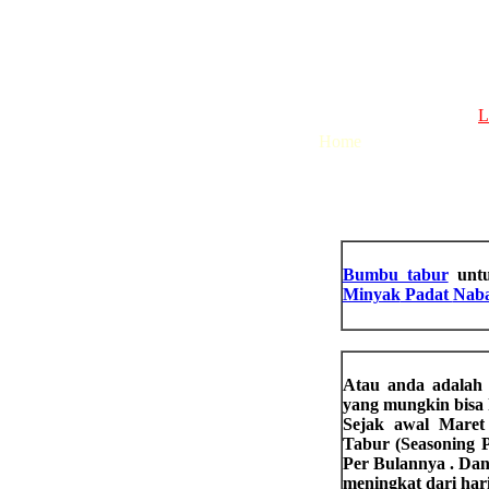
L
Home
Bumbu tabur
untuk
Minyak
Padat
Naba
Atau anda adalah
yang mungkin bisa
Sejak awal Maret 
Tabur (Seasoning 
Per Bulannya
. Dan
meningkat dari hari