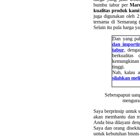
bumbu tabur per
Mare
kualitas produk kami
juga digunakan oleh 2 
ternama di Semarang 
Selain itu pula harga y
Dan yang pal
dan importi
tabur
, denga
berkualita
kemungkinan 
tinggi.
Nah, kalau a
silahkan mel
Seberapapun uang
menguran
Saya berprinsip untuk s
akan membantu dan me
Anda bisa dilayani den
Saya dan orang diseki
untuk kebutuhan bisnis