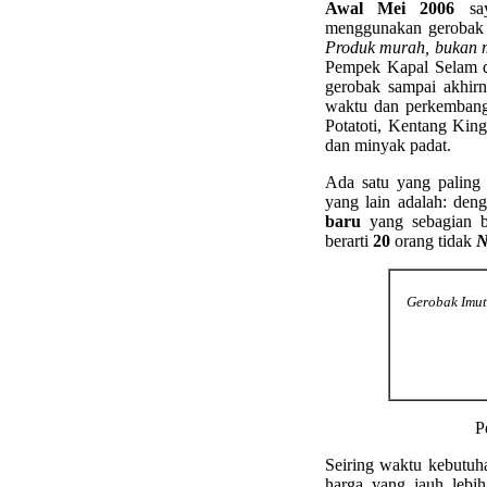
Awal Mei 2006
say
menggunakan gerobak d
Produk murah, bukan
Pempek Kapal Selam da
gerobak sampai akhirn
waktu dan perkembanga
Potatoti, Kentang Ki
dan minyak padat.
Ada satu yang palin
yang lain adalah: deng
baru
yang sebagian b
berarti
20
orang tidak
Gerobak Imut
P
Seiring waktu kebutuh
harga yang jauh lebih