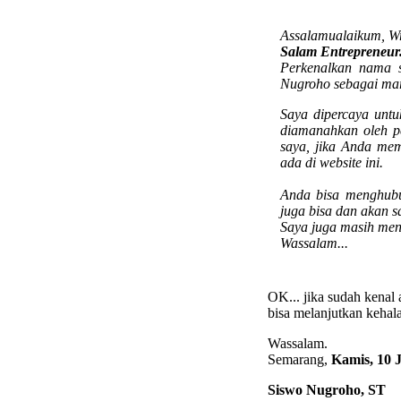
Assalamualaikum, Wr
Salam Entrepreneur.
Perkenalkan nama 
Nugroho sebagai mar
Saya dipercaya unt
diamanahkan oleh p
saya, jika Anda mem
ada di website ini.
Anda bisa menghubu
juga bisa dan akan s
Saya juga masih men
Wassalam...
OK... jika sudah kenal 
bisa melanjutkan kehal
Wassalam.
Semarang,
Kamis, 10 J
Siswo Nugroho, ST