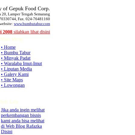
y of Gepuk Food Corp.
ya 20, Lamper Tengah Semarang
-70330744, Fax. 024-76481160
 website:
www.bumbutabur.com
i 2008
silahkan lihat disini
Main Menu
• Home
• Bumbu Tabur
• Minyak Padat
• Waralaba Imut-Imut
• Liputan Media
• Galery Kami
• Site Maps
• Lowongan
Info Lain
Jika anda ingin melihat
perkembangan bisnis
kami anda bisa melihat
di Web Blog Rafazka
Disini