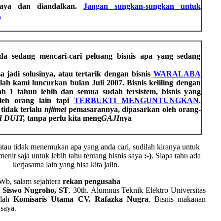
caya dan diandalkan.
Jangan sungkan-sungkan untuk
.
a sedang mencari-cari peluang bisnis apa yang sedang
sa jadi solusinya, atau tertarik dengan bisnis
WARALABA
ah kami luncurkan bulan Juli 2007. Bisnis keliling dengan
h 1 tahun lebih dan semua sudah tersistem, bisnis yang
leh orang lain tapi
TERBUKTI
MENGUNTUNGKAN
.
tidak terlalu
njlimet
pemasarannya, dipasarkan oleh orang-
 DUIT,
tanpa perlu kita meng
GAJI
nya
 atau tidak menemukan apa yang anda cari, sudilah kiranya untuk
nit saja untuk lebih tahu tentang bisnis saya
:-)
. Siapa tahu ada
kerjasama lain yang bisa kita jalin.
Wb, salam sejahtera
rekan pengusaha
a
Siswo Nugroho, ST
. 30th. Alumnus Teknik Elektro Universitas
alah
Komisaris Utama CV. Rafazka Nugra
. Bisnis makanan
 saya.