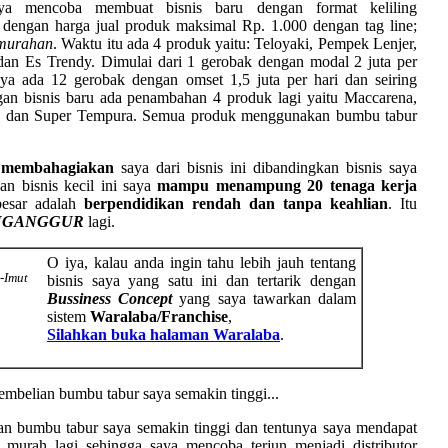
a mencoba membuat bisnis baru dengan format keliling
engan harga jual produk maksimal Rp. 1.000 dengan tag line;
 murahan
. Waktu itu ada 4 produk yaitu: Teloyaki, Pempek Lenjer,
n Es Trendy. Dimulai dari 1 gerobak dengan modal 2 juta per
ya ada 12 gerobak dengan omset 1,5 juta per hari dan seiring
n bisnis baru ada penambahan 4 produk lagi yaitu Maccarena,
ng dan Super Tempura. Semua produk menggunakan bumbu tabur
g
membahagiakan
saya dari bisnis ini dibandingkan bisnis saya
an bisnis kecil ini saya
mampu menampung 20 tenaga kerja
esar adalah
berpendidikan rendah dan tanpa keahlian
. Itu
NGANGGUR
lagi.
O iya, kalau anda ingin tahu lebih jauh tentang
-Imut
bisnis saya yang satu ini dan tertarik dengan
Bussiness Concept
yang saya tawarkan dalam
sistem
Waralaba/Franchise
,
Silahkan buka halaman Waralaba
.
embelian bumbu tabur saya semakin tinggi...
an bumbu tabur saya semakin tinggi dan tentunya saya mendapat
 murah lagi sehingga saya mencoba terjun menjadi distributor