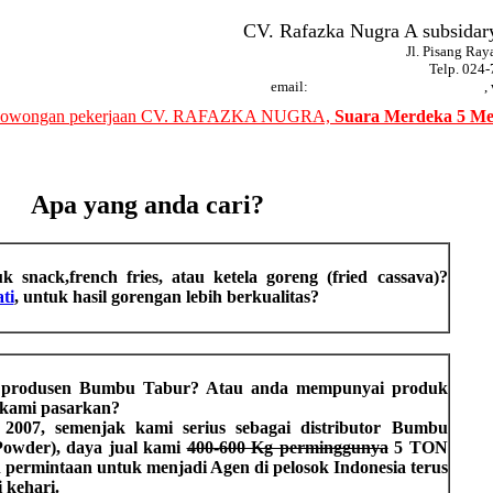
CV. Rafazka Nugra A subsidar
Jl. Pisang Ra
Telp. 024
email:
,
owongan pekerjaan CV. RAFAZKA NUGRA,
Suara Merdeka 5 Me
Apa yang anda cari?
 snack,french fries, atau ketela goreng (fried cassava)?
ti
, untuk hasil gorengan lebih berkualitas?
 produsen Bumbu Tabur? Atau anda mempunyai produk
 kami pasarkan?
2007, semenjak kami serius sebagai distributor Bumbu
Powder), daya jual kami
400-600 Kg perminggunya
5 TON
 permintaan untuk menjadi Agen di pelosok Indonesia terus
 kehari.