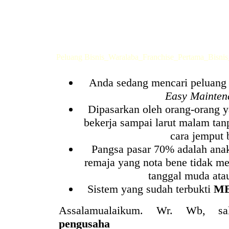
Peluang Bisnis_Waralaba_Franchise_Pertama_Bisni
Anda sedang mencari peluang 
Easy Mainten
Dipasarkan oleh orang-orang 
bekerja sampai larut malam tanp
cara jemput 
Pangsa pasar 70% adalah ana
remaja yang nota bene tidak men
tanggal muda atau 
Sistem yang sudah terbukti
M
Assalamualaikum. Wr. Wb, s
pengusaha