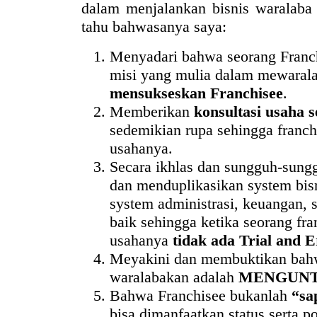
dalam menjalankan bisnis waralaba i
tahu bahwasanya saya:
Menyadari bahwa seorang Franch
misi yang mulia dalam mewarala
mensukseskan Franchisee
.
Memberikan
konsultasi usaha 
sedemikian rupa sehingga franc
usahanya.
Secara ikhlas dan sungguh-sun
dan menduplikasikan system bisn
system administrasi, keuangan,
baik sehingga ketika seorang fr
usahanya
tidak ada Trial and E
Meyakini dan membuktikan bahw
waralabakan adalah
MENGUN
Bahwa Franchisee bukanlah
“sa
bisa dimanfaatkan status serta p