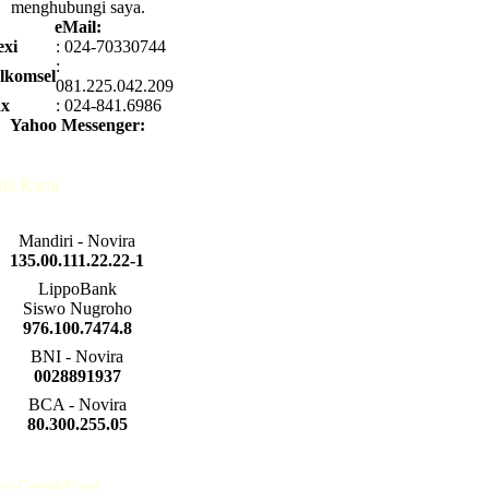
menghubungi saya.
eMail:
exi
: 024-70330744
:
lkomsel
081.225.042.209
ax
: 024-841.6986
Yahoo Messenger:
nk Kami
Mandiri - Novira
135.00.111.22.22-1
LippoBank
Siswo Nugroho
976.100.7474.8
BNI - Novira
0028891937
BCA - Novira
80.300.255.05
og GepukFood