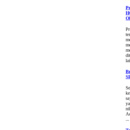
P
H
O
P
te
me
me
me
di
la
B
S
Se
ke
sa
ya
ni
Ad
...