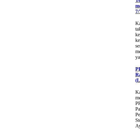
Te
me
7/
Ka
ta
ke
k
se
me
ya
P
R
(
Ka
m
P
Pa
Pe
St
Ay