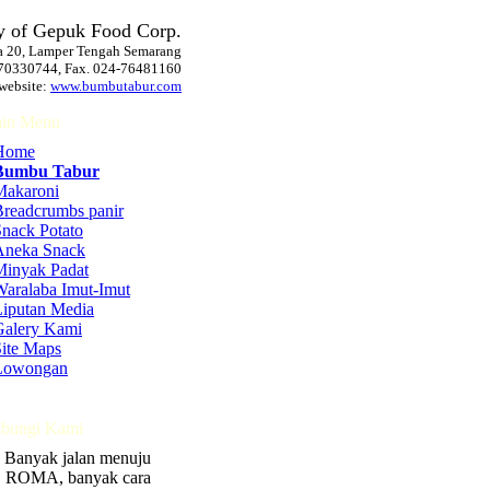
y of Gepuk Food Corp.
ya 20, Lamper Tengah Semarang
-70330744, Fax. 024-76481160
 website:
www.bumbutabur.com
in Menu
Home
Bumbu Tabur
Makaroni
Breadcrumbs panir
Snack Potato
Aneka Snack
Minyak Padat
Waralaba Imut-Imut
Liputan Media
Galery Kami
Site Maps
Lowongan
bungi Kami
Banyak jalan menuju
ROMA, banyak cara