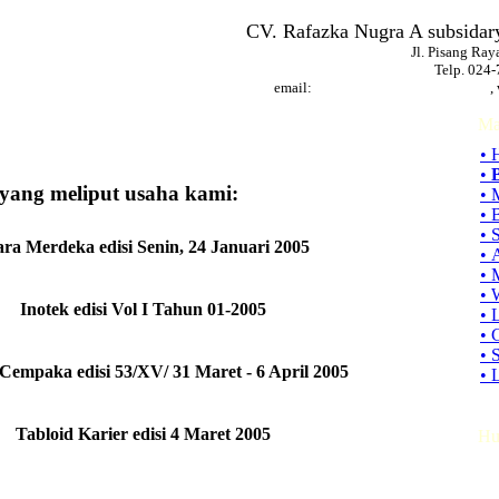
CV. Rafazka Nugra A subsidar
Jl. Pisang Ra
Telp. 024
email:
,
Ma
• 
•
yang meliput usaha kami:
• 
• 
• 
ra Merdeka edisi Senin, 24 Januari 2005
• 
• 
• 
Inotek edisi Vol I Tahun 01-2005
• 
• 
• 
Cempaka edisi 53/XV/ 31 Maret - 6 April 2005
• 
Tabloid Karier edisi 4 Maret 2005
Hu