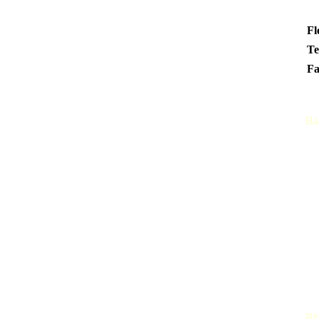
Fl
Te
F
Ba
Bl