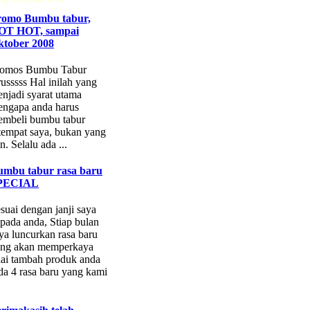
romo Bumbu tabur,
OT HOT, sampai
ktober 2008
romos Bumbu Tabur
russsss Hal inilah yang
njadi syarat utama
ngapa anda harus
mbeli bumbu tabur
tempat saya, bukan yang
in. Selalu ada ...
umbu tabur rasa baru
PECIAL
suai dengan janji saya
pada anda, Stiap bulan
ya luncurkan rasa baru
ng akan memperkaya
lai tambah produk anda
a 4 rasa baru yang kami