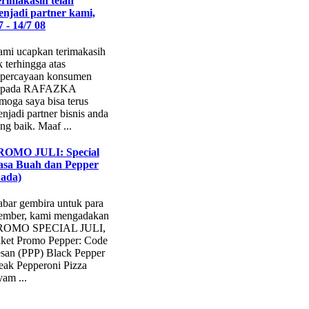
rimakasih telah
njadi partner kami,
7 - 14/7 08
mi ucapkan terimakasih
k terhingga atas
percayaan konsumen
epada RAFAZKA
moga saya bisa terus
njadi partner bisnis anda
ng baik. Maaf ...
ROMO JULI: Special
asa Buah dan Pepper
Lada)
bar gembira untuk para
ember, kami mengadakan
ROMO SPECIAL JULI,
ket Promo Pepper: Code
san (PPP) Black Pepper
eak Pepperoni Pizza
am ...