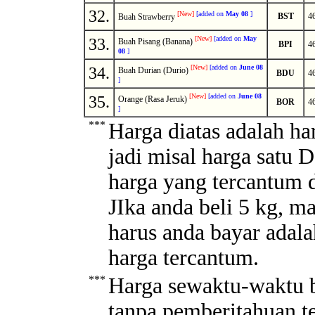
32.
[
New
]
[
added on
May 08
]
BST
4
Buah Strawberry
[
New
]
[
added on
May
33.
Buah Pisang (Banana)
BPI
4
08
]
[
New
]
[
added on
June 08
34.
Buah Durian (Durio)
BDU
4
]
[
New
]
[
added on
June 08
35.
Orange (Rasa Jeruk)
BOR
4
]
***
Harga diatas adalah ha
jadi misal harga satu 
harga yang tercantum d
JIka anda beli 5 kg, m
harus anda bayar adala
harga tercantum.
***
Harga sewaktu-waktu b
tanpa pemberitahuan t