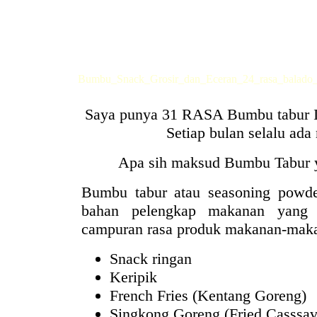
Bumbu_Snack_Grosir_dan_Eceran_24_rasa_balado_
Saya punya 31 RASA Bumbu tabur
Setiap bulan selalu ada 
Apa sih maksud Bumbu Tabur ya
Bumbu tabur atau seasoning powder
bahan pelengkap makanan yang b
campuran rasa produk makanan-makan
Snack ringan
Keripik
French Fries (Kentang Goreng)
Singkong Goreng (Fried Casssav