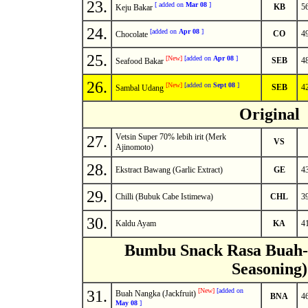
23.
[
added on
Mar 08
]
KB
5
Keju Bakar
24.
[
added on
Apr 08
]
CO
4
Chocolate
25.
[
New
]
[
added on
Apr 08
]
SEB
4
Seafood Bakar
26.
[
New
]
[
added on
Sept 08
]
SEB
4
Sambal Udang
Original
Vetsin Super 70% lebih irit (Merk
27.
VS
Ajinomoto)
28.
Ekstract Bawang (Garlic Extract)
GE
4
29.
Chilli (Bubuk Cabe Istimewa)
CHL
3
30.
Kaldu Ayam
KA
4
Bumbu Snack Rasa Buah-
Seasoning)
[
New
]
[
added on
31.
Buah Nangka (Jackfruit)
BNA
4
May 08
]