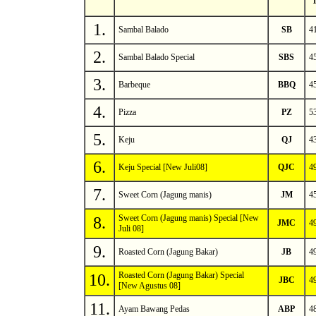
1.
Sambal Balado
SB
4
2.
Sambal Balado Special
SBS
4
3.
Barbeque
BBQ
4
4.
Pizza
PZ
5
5.
Keju
QJ
4
6.
Keju Special [New Juli08]
QJC
4
7.
Sweet Corn (Jagung manis)
JM
4
Sweet Corn (Jagung manis) Special [New
8.
JMC
4
Juli 08]
9.
Roasted Corn (Jagung Bakar)
JB
4
Roasted Corn (Jagung Bakar) Special
10.
JBC
4
[New Agustus 08]
11.
Ayam Bawang Pedas
ABP
4