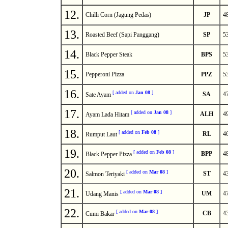
12.
Chilli Corn (Jagung Pedas)
JP
4
13.
Roasted Beef (Sapi Panggang)
SP
5
14.
Black Pepper Steak
BPS
5
15.
Pepperoni Pizza
PPZ
5
16.
[
added on
Jan 08
]
SA
4
Sate Ayam
17.
[
added on
Jan 08
]
ALH
4
Ayam Lada Hitam
18.
[
added on
Feb 08
]
RL
4
Rumput Laut
19.
[
added on
Feb 08
]
BPP
4
Black Pepper Pizza
20
.
[
added on
Mar 08
]
ST
4
Salmon Teriyaki
21
.
[
added on
Mar 08
]
UM
4
Udang Manis
22
.
[
added on
Mar 08
]
CB
4
Cumi Bakar