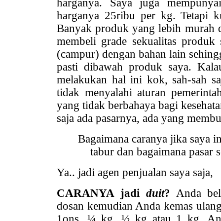
harganya. Saya juga mempunyai
harganya 25ribu per kg. Tetapi k
Banyak produk yang lebih murah d
membeli grade sekualitas produk
(campur) dengan bahan lain sehingga
pasti dibawah produk saya. Kal
melakukan hal ini kok, sah-sah s
tidak menyalahi aturan pemerint
yang tidak berbahaya bagi kesehatan
saja ada pasarnya, ada yang memb
Bagaimana caranya jika saya i
tabur dan bagaimana pasar s
Ya.. jadi agen penjualan saya saja,
CARANYA jadi
duit
?
Anda beli
dosan kemudian Anda kemas ulang 
1ons, ¼ kg, ½ kg atau 1 kg. A