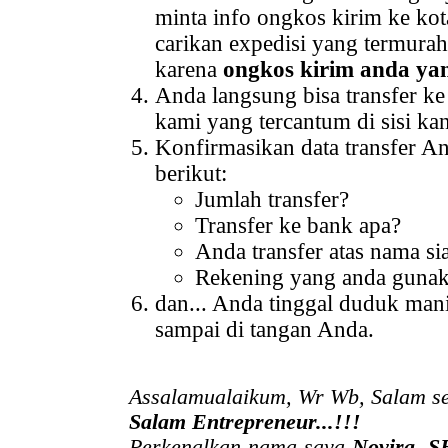
minta info ongkos kirim ke kot
carikan expedisi yang termura
karena
ongkos kirim anda ya
Anda langsung bisa transfer k
kami yang tercantum di sisi kan
Konfirmasikan data transfer A
berikut:
Jumlah transfer?
Transfer ke bank apa?
Anda transfer atas nama si
Rekening yang anda guna
dan... Anda tinggal duduk ma
sampai di tangan Anda.
Assalamualaikum, Wr Wb, Salam se
Salam Entrepreneur...!!!
Perkenalkan nama saya
Novira, S