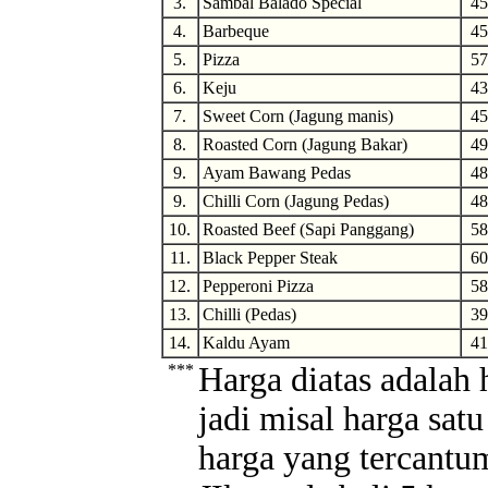
3.
Sambal Balado Special
45
4.
Barbeque
45
5.
Pizza
57
6.
Keju
43
7.
Sweet Corn (Jagung manis)
45
8.
Roasted Corn (Jagung Bakar)
49
9.
Ayam Bawang Pedas
48
9.
Chilli Corn (Jagung Pedas)
48
10.
Roasted Beef (Sapi Panggang)
58
11.
Black Pepper Steak
60
12.
Pepperoni Pizza
58
13.
Chilli (Pedas)
39
14.
Kaldu Ayam
41
***
Harga diatas adalah 
jadi misal harga sat
harga yang tercantum