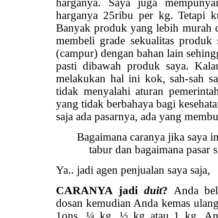
harganya. Saya juga mempunyai
harganya 25ribu per kg. Tetapi k
Banyak produk yang lebih murah d
membeli grade sekualitas produk
(campur) dengan bahan lain sehingga
pasti dibawah produk saya. Kal
melakukan hal ini kok, sah-sah s
tidak menyalahi aturan pemerint
yang tidak berbahaya bagi kesehatan
saja ada pasarnya, ada yang memb
Bagaimana caranya jika saya i
tabur dan bagaimana pasar s
Ya.. jadi agen penjualan saya saja,
CARANYA jadi
duit
?
Anda beli
dosan kemudian Anda kemas ulang 
1ons, ¼ kg, ½ kg atau 1 kg. A