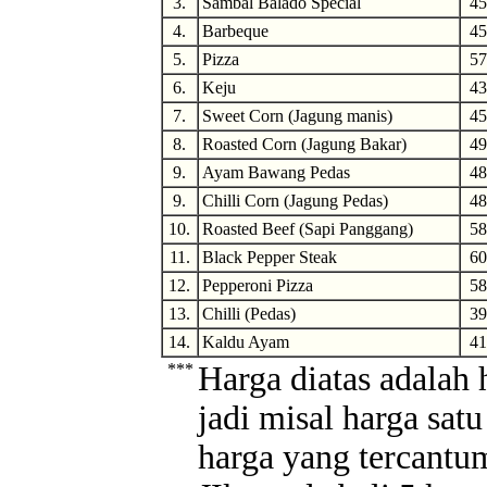
3.
Sambal Balado Special
45
4.
Barbeque
45
5.
Pizza
57
6.
Keju
43
7.
Sweet Corn (Jagung manis)
45
8.
Roasted Corn (Jagung Bakar)
49
9.
Ayam Bawang Pedas
48
9.
Chilli Corn (Jagung Pedas)
48
10.
Roasted Beef (Sapi Panggang)
58
11.
Black Pepper Steak
60
12.
Pepperoni Pizza
58
13.
Chilli (Pedas)
39
14.
Kaldu Ayam
41
***
Harga diatas adalah 
jadi misal harga sat
harga yang tercantum