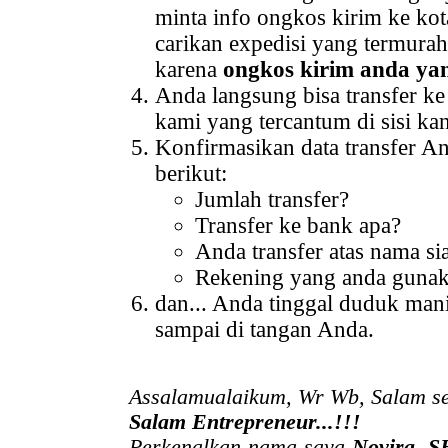
minta info ongkos kirim ke kot
carikan expedisi yang termura
karena
ongkos kirim anda ya
Anda langsung bisa transfer k
kami yang tercantum di sisi kan
Konfirmasikan data transfer A
berikut:
Jumlah transfer?
Transfer ke bank apa?
Anda transfer atas nama si
Rekening yang anda guna
dan... Anda tinggal duduk ma
sampai di tangan Anda.
Assalamualaikum, Wr Wb, Salam se
Salam Entrepreneur...!!!
Perkenalkan nama saya
Novira, S