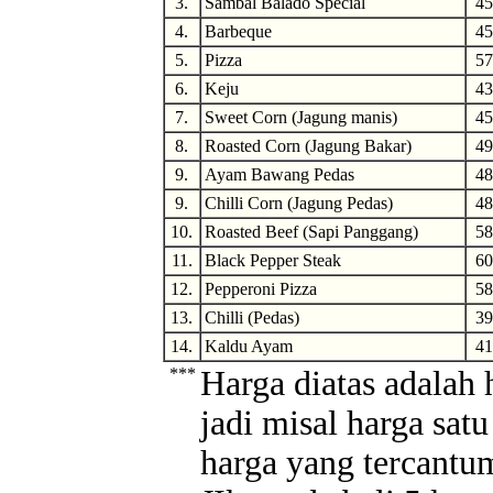
3.
Sambal Balado Special
45
4.
Barbeque
45
5.
Pizza
57
6.
Keju
43
7.
Sweet Corn (Jagung manis)
45
8.
Roasted Corn (Jagung Bakar)
49
9.
Ayam Bawang Pedas
48
9.
Chilli Corn (Jagung Pedas)
48
10.
Roasted Beef (Sapi Panggang)
58
11.
Black Pepper Steak
60
12.
Pepperoni Pizza
58
13.
Chilli (Pedas)
39
14.
Kaldu Ayam
41
***
Harga diatas adalah 
jadi misal harga sat
harga yang tercantum