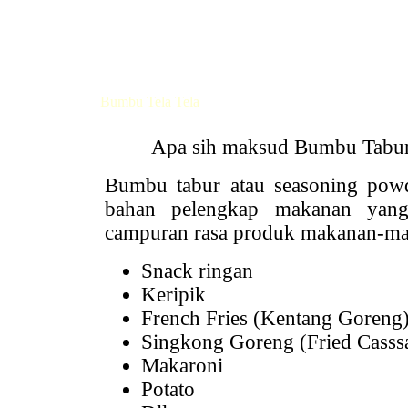
Bumbu Tela Tela
Apa sih maksud Bumbu Tabur y
Bumbu tabur atau seasoning powde
bahan pelengkap makanan yang 
campuran rasa produk makanan-mak
Snack ringan
Keripik
French Fries (Kentang Goreng
Singkong Goreng (Fried Casssa
Makaroni
Potato