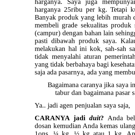
harganya. Saya juga mempunyai
harganya 25ribu per kg. Tetapi k
Banyak produk yang lebih murah d
membeli grade sekualitas produk
(campur) dengan bahan lain sehingga
pasti dibawah produk saya. Kal
melakukan hal ini kok, sah-sah s
tidak menyalahi aturan pemerint
yang tidak berbahaya bagi kesehatan
saja ada pasarnya, ada yang memb
Bagaimana caranya jika saya i
tabur dan bagaimana pasar s
Ya.. jadi agen penjualan saya saja,
CARANYA jadi
duit
?
Anda beli
dosan kemudian Anda kemas ulang 
1ons, ¼ kg, ½ kg atau 1 kg. A