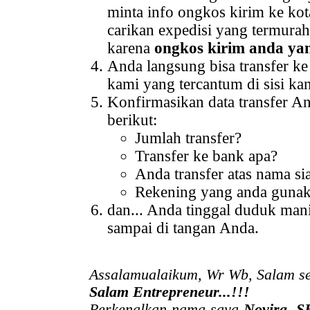
minta info ongkos kirim ke kot
carikan expedisi yang termura
karena
ongkos kirim anda ya
Anda langsung bisa transfer k
kami yang tercantum di sisi kan
Konfirmasikan data transfer A
berikut:
Jumlah transfer?
Transfer ke bank apa?
Anda transfer atas nama si
Rekening yang anda guna
dan... Anda tinggal duduk ma
sampai di tangan Anda.
Assalamualaikum, Wr Wb, Salam se
Salam Entrepreneur...!!!
Perkenalkan nama saya
Novira, S