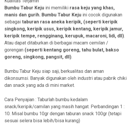
Kualitas Terjamin
Bumbu Tabur Keju
ini memiliki
rasa keju yang khas,
manis dan gurih.
Bumbu Tabur Keju
ini cocok digunakan
sebagai
taburan rasa aneka
keripik, (seperti keripik
singkong, keripik usus, keripik kentang, keripik jamur,
keripik tempe, rengginang, kerupuk, macaroni, lidi, dll)
.
Atau dapat ditaburkan di berbagai macam cemilan /
gorengan
(seperti kentang goreng, tahu bulat, bakso
goreng, singkong, pangsit, dll)
.
Bumbu Tabur Keju siap saji, berkualitas dan aman
dikonsumsi. Banyak digunakan oleh industri atau pabrik chiki
dan snack yang ada di mini market.
Cara Penyajian : Taburlah bumbu kedalam
snack/keripik/camilan yang masih hangat. Perbandingan 1 :
10. Misal bumbu 10gr dengan taburan snack 100gr (tetapi
sesuai selera bisa lebih/bisa kurang)