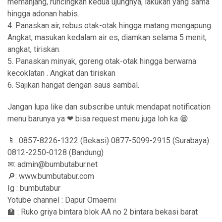
memanjang, runcingkan kedua ujungnya, lakukan yang sama
hingga adonan habis.
4. Panaskan air, rebus otak-otak hingga matang mengapung.
Angkat, masukan kedalam air es, diamkan selama 5 menit,
angkat, tiriskan.
5. Panaskan minyak, goreng otak-otak hingga berwarna
kecoklatan . Angkat dan tiriskan
6. Sajikan hangat dengan saus sambal.
Jangan lupa like dan subscribe untuk mendapat notification
menu barunya ya ❤ bisa request menu juga loh ka 😁
📱: 0857-8226-1322 (Bekasi) 0877-5099-2915 (Surabaya)
0812-2250-0128 (Bandung)
✉: admin@bumbutabur.net
🔎: www.bumbutabur.com
Ig : bumbutabur
Yotube channel : Dapur Omaemi
🏫 : Ruko griya bintara blok AA no 2 bintara bekasi barat