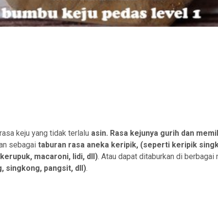
 rasa keju yang tidak terlalu
asin
.
Rasa kejunya gurih dan memili
kan sebagai
taburan rasa aneka
keripik, (seperti keripik sing
erupuk, macaroni, lidi, dll)
. Atau dapat ditaburkan di berbaga
 singkong, pangsit, dll)
.