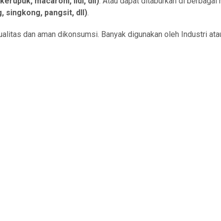
erupuk, macaroni, lidi, dll)
. Atau dapat ditaburkan di berbaga
 singkong, pangsit, dll)
.
ualitas dan aman dikonsumsi. Banyak digunakan oleh Industri atau