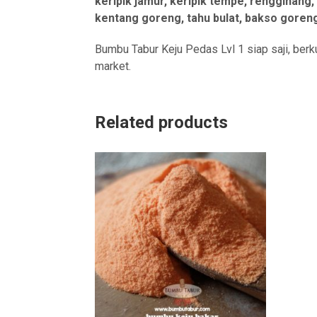
keripik jamur, keripik tempe, rengginang, k
kentang goreng, tahu bulat, bakso goreng,
Bumbu Tabur Keju Pedas Lvl 1 siap saji, berk
market.
Related products