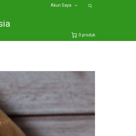
Akun Saya
sia
0 produk