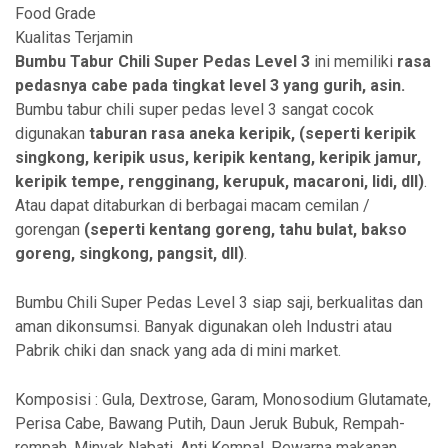
Food Grade
Kualitas Terjamin
Bumbu Tabur Chili Super Pedas Level 3
ini memiliki
rasa
pedasnya cabe pada tingkat level 3
yang gurih, asin.
Bumbu tabur chili super pedas level 3 sangat cocok
digunakan
taburan rasa aneka
keripik, (seperti keripik
singkong, keripik usus, keripik kentang, keripik jamur,
keripik tempe, rengginang, kerupuk, macaroni, lidi, dll)
.
Atau dapat ditaburkan di berbagai macam cemilan /
gorengan
(seperti kentang goreng, tahu bulat, bakso
goreng, singkong, pangsit, dll)
.
Bumbu Chili Super Pedas Level 3 siap saji, berkualitas dan
aman dikonsumsi. Banyak digunakan oleh Industri atau
Pabrik chiki dan snack yang ada di mini market.
Komposisi : Gula, Dextrose, Garam, Monosodium Glutamate,
Perisa Cabe, Bawang Putih, Daun Jeruk Bubuk, Rempah-
rempah, Minyak Nabati, Anti Kempal, Pewarna makanan