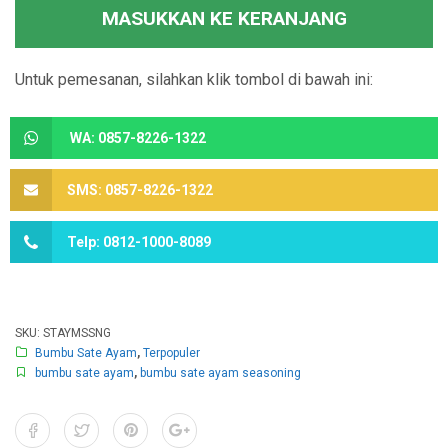
MASUKKAN KE KERANJANG
Untuk pemesanan, silahkan klik tombol di bawah ini:
WA: 0857-8226-1322
SMS: 0857-8226-1322
Telp: 0812-1000-8089
SKU:
STAYMSSNG
Bumbu Sate Ayam
,
Terpopuler
bumbu sate ayam
,
bumbu sate ayam seasoning