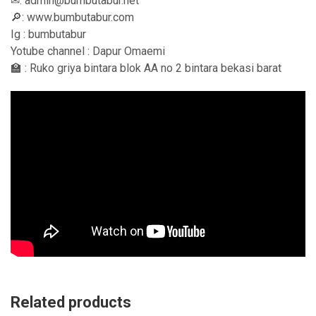
✉: admin@bumbutabur.net
🔎: www.bumbutabur.com
Ig : bumbutabur
Yotube channel : Dapur Omaemi
🏫 : Ruko griya bintara blok AA no 2 bintara bekasi barat
Related products