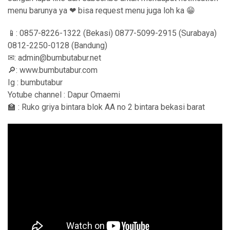
menu barunya ya ❤ bisa request menu juga loh ka 😁
📱: 0857-8226-1322 (Bekasi) 0877-5099-2915 (Surabaya)
0812-2250-0128 (Bandung)
✉: admin@bumbutabur.net
🔎: www.bumbutabur.com
Ig : bumbutabur
Yotube channel : Dapur Omaemi
🏫 : Ruko griya bintara blok AA no 2 bintara bekasi barat