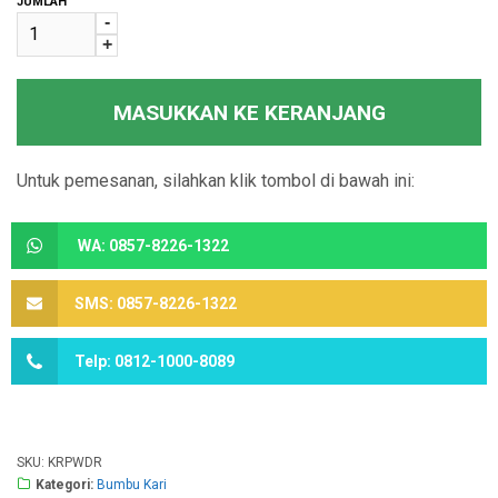
JUMLAH
-
+
MASUKKAN KE KERANJANG
Untuk pemesanan, silahkan klik tombol di bawah ini:
WA: 0857-8226-1322
SMS: 0857-8226-1322
Telp: 0812-1000-8089
SKU:
KRPWDR
Kategori:
Bumbu Kari