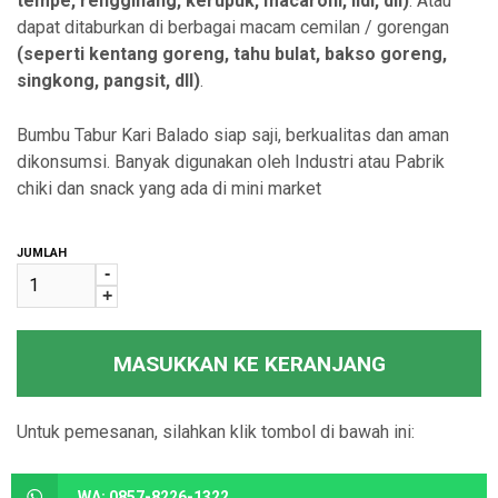
tempe, rengginang, kerupuk, macaroni, lidi, dll)
. Atau
dapat ditaburkan di berbagai macam cemilan / gorengan
(seperti kentang goreng, tahu bulat, bakso goreng,
singkong, pangsit, dll)
.
Bumbu Tabur Kari Balado siap saji, berkualitas dan aman
dikonsumsi. Banyak digunakan oleh Industri atau Pabrik
chiki dan snack yang ada di mini market
JUMLAH
-
+
MASUKKAN KE KERANJANG
Untuk pemesanan, silahkan klik tombol di bawah ini:
WA: 0857-8226-1322