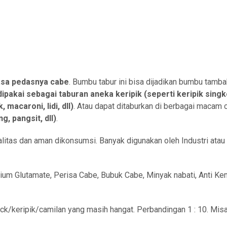
asa pedasnya cabe
. Bumbu tabur ini bisa dijadikan bumbu tamb
dipakai sebagai taburan aneka keripik
(seperti keripik singk
macaroni, lidi, dll)
. Atau dapat ditaburkan di berbagai macam
, pangsit, dll)
.
alitas dan aman dikonsumsi. Banyak digunakan oleh Industri atau 
um Glutamate, Perisa Cabe, Bubuk Cabe, Minyak nabati, Anti Ke
ck/keripik/camilan yang masih hangat. Perbandingan 1 : 10. Mi