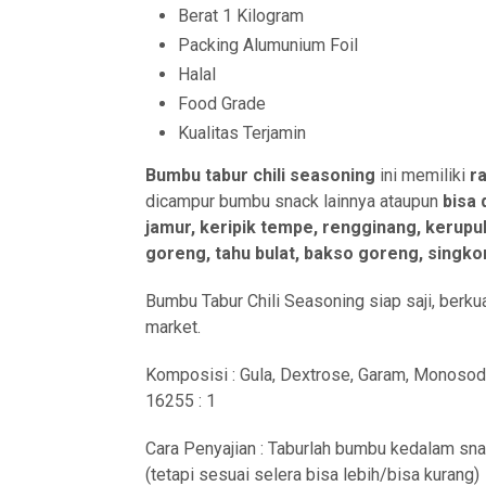
Berat 1 Kilogram
Packing Alumunium Foil
Halal
Food Grade
Kualitas Terjamin
Bumbu tabur chili seasoning
ini memiliki
r
dicampur bumbu snack lainnya ataupun
bisa 
jamur, keripik tempe, rengginang, kerupuk, 
goreng, tahu bulat, bakso goreng, singkong
Bumbu Tabur Chili Seasoning siap saji, berku
market.
Komposisi : Gula, Dextrose, Garam, Monosodi
16255 : 1
Cara Penyajian : Taburlah bumbu kedalam sna
(tetapi sesuai selera bisa lebih/bisa kurang)