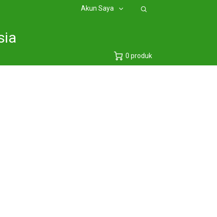
Akun Saya
sia
0 produk