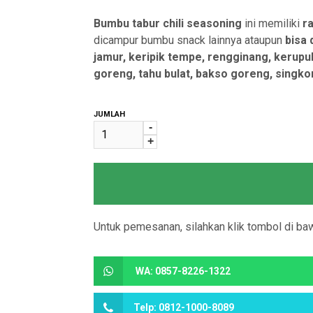
Bumbu tabur chili seasoning
ini memiliki
r
dicampur bumbu snack lainnya ataupun
bisa 
jamur, keripik tempe, rengginang, kerupuk, 
goreng, tahu bulat, bakso goreng, singkong
JUMLAH
-
+
Untuk pemesanan, silahkan klik tombol di baw
WA: 0857-8226-1322
Telp: 0812-1000-8089