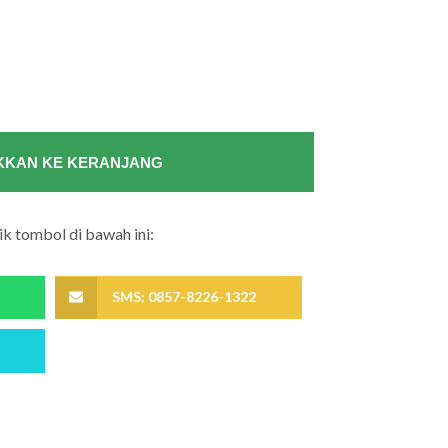
KAN KE KERANJANG
k tombol di bawah ini:
SMS: 0857-8226-1322