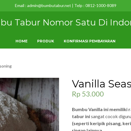
Email : admin@bumbutabur.net | Telp : 0812-1000-8089
u Tabur Nomor Satu Di Indo
HOME
PRODUK
KONFIRMASI PEMBAYARAN
asoning
Vanilla Sea
Rp
53.000
Bumbu Vanilla ini memiliki r
tabur ini
sangat cocok digun
(seperti keripik pisang, ke
ringan lainnya.