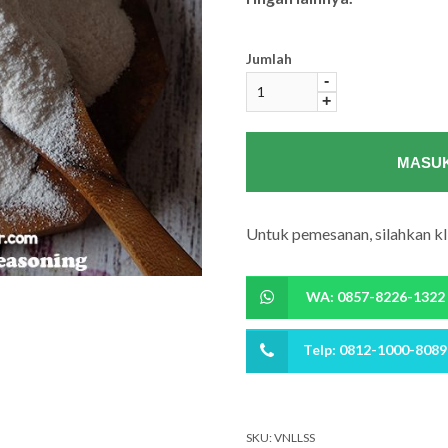
Jumlah
-
+
MASUK
Untuk pemesanan, silahkan kli
WA: 0857-8226-1322
Telp: 0812-1000-8089
SKU:
VNLLSS