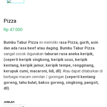
Pizza
Rp
47.000
Bumbu Tabur Pizza
ini memiliki r
asa Pizza, gurih, asin
dan ada rasa beef atau daging.
Bumbu Tabur Pizza
sangat cocok digunakan
taburan rasa aneka
keripik,
(seperti keripik singkong, keripik usus, keripik
kentang, keripik jamur, keripik tempe, rengginang,
kerupuk cumi, macaroni, lidi, dll)
. Atau dapat ditaburkan di
berbagai macam cemilan / gorengan
(seperti kentang
goreng, tahu bulat, bakso goreng, singkong, pangsit,
dll)
.
JUMLAH
-