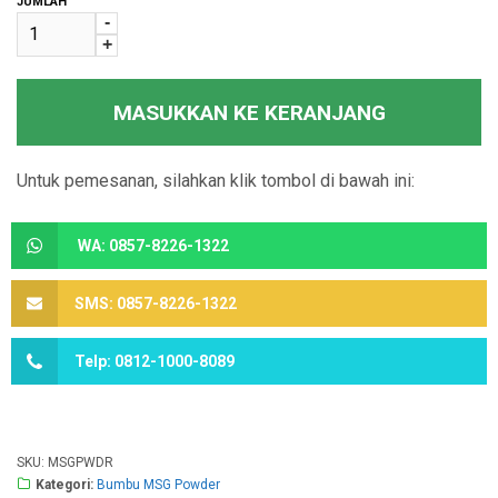
JUMLAH
-
+
MASUKKAN KE KERANJANG
Untuk pemesanan, silahkan klik tombol di bawah ini:
WA: 0857-8226-1322
SMS: 0857-8226-1322
Telp: 0812-1000-8089
SKU:
MSGPWDR
Kategori:
Bumbu MSG Powder