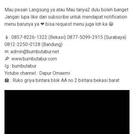
Mau pesan Langsung ya atau Mau tanya2 dulu boleh banget
Jangan lupa like dan subscribe untuk mendapat notification
menu barunya ya ❤ bisa request menu juga loh ka 😁
📱: 0857-8226-1322 (Bekasi) 0877-5099-2915 (Surabaya)
0812-2250-0128 (Bandung)
✉: admin@bumbutabur.net
🔎: www.bumbutabur.com
Ig : bumbutabur
Yotube channel : Dapur Omaemi
🏫 : Ruko griya bintara blok AA no 2 bintara bekasi barat