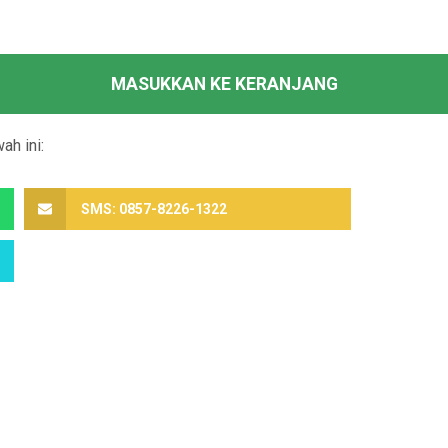
MASUKKAN KE KERANJANG
ah ini:
SMS: 0857-8226-1322