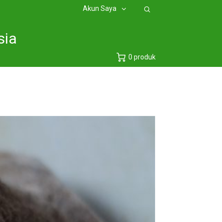
Akun Saya
sia
0 produk