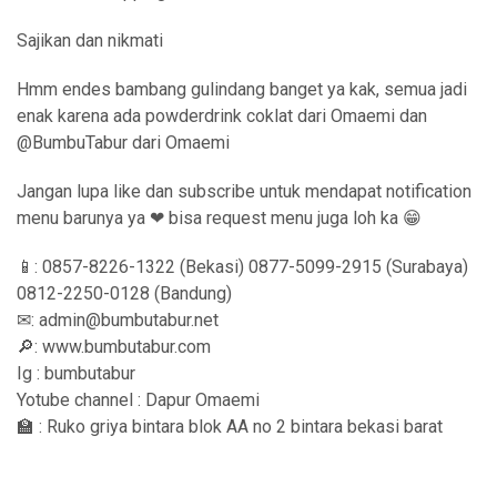
Sajikan dan nikmati
Hmm endes bambang gulindang banget ya kak, semua jadi
enak karena ada powderdrink coklat dari Omaemi dan
@BumbuTabur dari Omaemi
Jangan lupa like dan subscribe untuk mendapat notification
menu barunya ya ❤ bisa request menu juga loh ka 😁
📱: 0857-8226-1322 (Bekasi) 0877-5099-2915 (Surabaya)
0812-2250-0128 (Bandung)
✉: admin@bumbutabur.net
🔎: www.bumbutabur.com
Ig : bumbutabur
Yotube channel : Dapur Omaemi
🏫 : Ruko griya bintara blok AA no 2 bintara bekasi barat