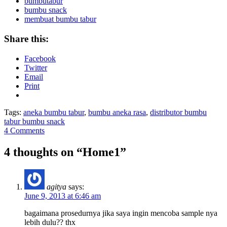
bumbutabur
bumbu snack
membuat bumbu tabur
Share this:
Facebook
Twitter
Email
Print
Tags:
aneka bumbu tabur
,
bumbu aneka rasa
,
distributor bumbu
tabur bumbu snack
4 Comments
4 thoughts on
“Home1”
agitya
says:
June 9, 2013 at 6:46 am
bagaimana prosedurnya jika saya ingin mencoba sample nya
lebih dulu?? thx