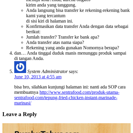
kirim anda yang tanggung.
Anda langsung bisa transfer ke rekening-rekening bank
kami yang tercantum
di sisi kiri di halaman ini.
Konfirmasikan data transfer Anda dengan data sebagai
berikut:
Jumlah transfer? Transfer ke bank apa?
Anda transfer atas nama siapa?
Rekening yang anda gunakan Nomornya berapa?
dan… Anda tinggal duduk manis menunggu produk sampai
di tangan Anda.
System Administrator
says:
June 10, 2013 at 4:55 am
bisa bro, silahkan kunjungi halaman ini: nanti ada SOP cara
membuatnya
http://www.sentrafood.com/produk-utama-
sentrafood-com/tepung-fried-chicken-instant-marinade-
marinasi/
Leave a Reply