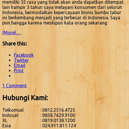
memiliki 35 rasa yang tidak akan anda dapatkan ditempat
lain hampir 3 tahun saya melayani konsumen dari seluruh
Indonesia, bermodalkan kepercayaan bisnis bumbu tabur
ini berkembang menjadi yang terbesar di Indonesia. Saya
pun bangga karena meskipun kata orang sekarang
(More)…
Share this:
Facebook
Twitter
Email
Print
1 Comment
.
Hubungi Kami:
Telkomsel
: 0812.2516.4725
Indosat
: 0858.7629.9100
XL
: 0819.0138.1200
Esia
: 024.911.811.124