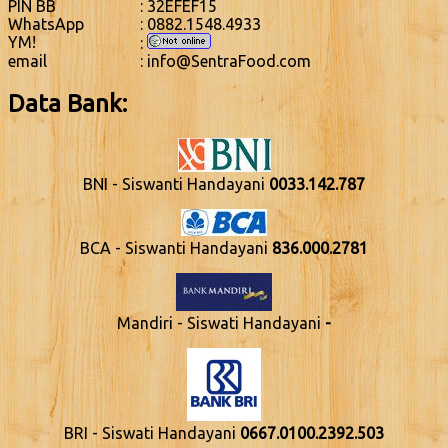
PIN BB
: 32EFEF15
WhatsApp
: 0882.1548.4933
YM!
:
email
: info@SentraFood.com
Data Bank:
BNI - Siswanti Handayani
0033.142.787
BCA - Siswanti Handayani
836.000.2781
Mandiri - Siswati Handayani
-
BRI - Siswati Handayani
0667.0100.2392.503