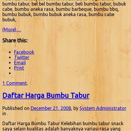
bumbu tabur, bel bel bumbu tabur, beli bumbu tabur, bubuk
cabe, bumbu aneka rasa, bumbu barbeque, bumbu bbq,
bumbu bubuk, bumbu bubuk aneka rasa, bumbu cabe
bubuk,
(More)…
Share this:
Facebook
Twitter
Email
Print
1 Comment
.
Daftar Harga Bumbu Tabur
Published on
December 21, 2008
, by
System Administrator
in .
Daftar Harga Bumbu Tabur Kelebihan bumbu tabur snack
saya selain kualitas adalah banyaknya variasi rasa yang