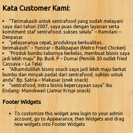
Kata Customer Kami:
“Terimakasih untuk sentrafood yang sudah melayani
saya dari tahun 2007, saya puas dengan layanan serta
komitment staf sentrafood. sukses selalu” – Ramdani –
Denpasar
“pelayananya cepat, produknya berkualitas..
terimakasih” – Yunizar – Balikpapan (Metro Fried Chicken)
“Produk bumbu taburnya berkelas, membuat bisnis saya
jadi lebih maju” Bp. Budi. P – Dumai (Pemilik 30 outlet fried
Cassava – La Tela)
“Alhamdulillah bisnis snack saya jadi lebih maju berkat
bumbu dan minyak padat dari sentrafood, sukses untuk
anda” Bp. Satria – Makasar (snek snack)
“sentrafood, mitra bisnis kepercayaan saya” ibu
Endang- Manokwari (Jamur Krispi snack)
Footer Widgets
To customize this widget area login to your admin
account, go to Appearance, then Widgets and drag
new widgets into Footer Widgets