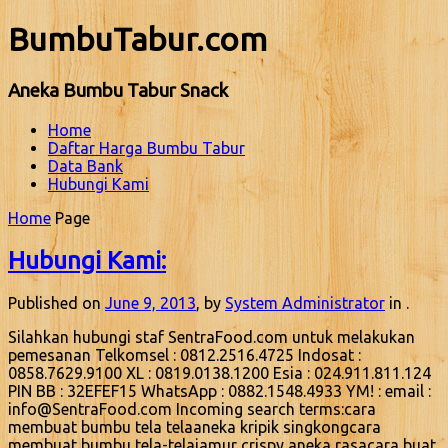
BumbuTabur.com
Aneka Bumbu Tabur Snack
Home
Daftar Harga Bumbu Tabur
Data Bank
Hubungi Kami
Home
Page
Hubungi Kami:
Published on
June 9, 2013
, by
System Administrator
in .
Silahkan hubungi staf SentraFood.com untuk melakukan
pemesanan Telkomsel : 0812.2516.4725 Indosat :
0858.7629.9100 XL : 0819.0138.1200 Esia : 024.911.811.124
PIN BB : 32EFEF15 WhatsApp : 0882.1548.4933 YM! : email :
info@SentraFood.com Incoming search terms:cara
membuat bumbu tela telaaneka kripik singkongcara
membuat bumbu tela-telajamur crispy aneka rasacara buat