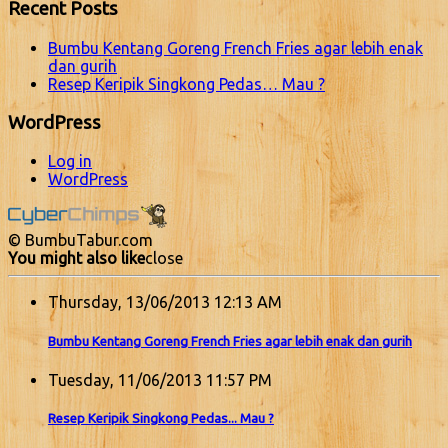
Recent Posts
Bumbu Kentang Goreng French Fries agar lebih enak
dan gurih
Resep Keripik Singkong Pedas… Mau ?
WordPress
Log in
WordPress
© BumbuTabur.com
You might also like
close
Thursday, 13/06/2013 12:13 AM
Bumbu Kentang Goreng French Fries agar lebih enak dan gurih
Tuesday, 11/06/2013 11:57 PM
Resep Keripik Singkong Pedas... Mau ?