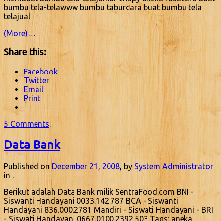
bumbu tela-telawww bumbu taburcara buat bumbu tela
telajual
(More)…
Share this:
Facebook
Twitter
Email
Print
5 Comments
.
Data Bank
Published on
December 21, 2008
, by
System Administrator
in .
Berikut adalah Data Bank milik SentraFood.com BNI -
Siswanti Handayani 0033.142.787 BCA - Siswanti
Handayani 836.000.2781 Mandiri - Siswati Handayani - BRI
- Siswati Handayani 0667.0100.2392.503 Tags: aneka