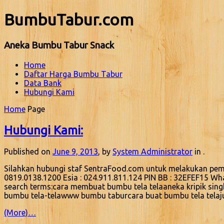
BumbuTabur.com
Aneka Bumbu Tabur Snack
Home
Daftar Harga Bumbu Tabur
Data Bank
Hubungi Kami
Home
Page
Hubungi Kami:
Published on
June 9, 2013
, by
System Administrator
in .
Silahkan hubungi staf SentraFood.com untuk melakukan peme
0819.0138.1200 Esia : 024.911.811.124 PIN BB : 32EFEF15 W
search terms:cara membuat bumbu tela telaaneka kripik sin
bumbu tela-telawww bumbu taburcara buat bumbu tela telaj
(More)…