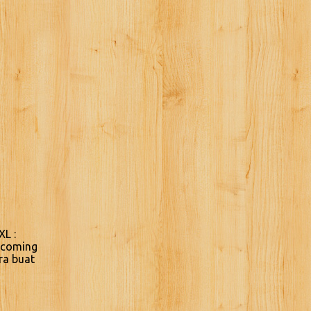
XL :
Incoming
ra buat