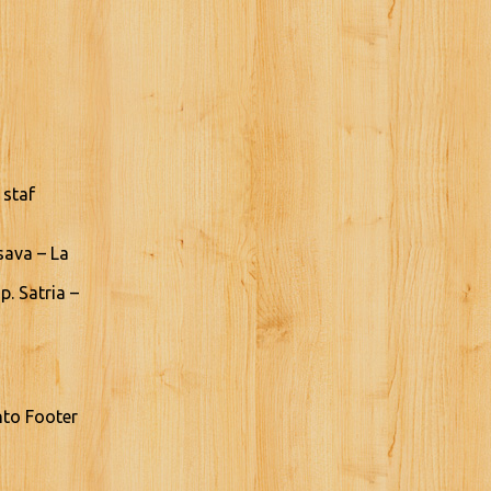
 staf
sava – La
. Satria –
nto Footer