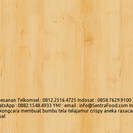
sanan Telkomsel : 0812.2516.4725 Indosat : 0858.7629.9100 
hatsApp : 0882.1548.4933 YM! : email : info@SentraFood.com 
gkongcara membuat bumbu tela-telajamur crispy aneka rasaca
ual