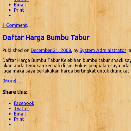
Email
Print
1 Comment
.
Daftar Harga Bumbu Tabur
Published on
December 21, 2008
, by
System Administrator
in
Daftar Harga Bumbu Tabur Kelebihan bumbu tabur snack saya 
akan anda temukan kecuali di sini Fokus penjualan saya ada
juga maka saya berlakukan harga bertingkat untuk ditingka
(More)…
Share this:
Facebook
Twitter
Email
Print