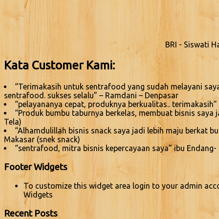
BRI - Siswati 
Kata Customer Kami:
“Terimakasih untuk sentrafood yang sudah melayani saya
sentrafood. sukses selalu” – Ramdani – Denpasar
“pelayananya cepat, produknya berkualitas.. terimakasih” 
“Produk bumbu taburnya berkelas, membuat bisnis saya jadi
Tela)
“Alhamdulillah bisnis snack saya jadi lebih maju berkat 
Makasar (snek snack)
“sentrafood, mitra bisnis kepercayaan saya” ibu Endang-
Footer Widgets
To customize this widget area login to your admin acc
Widgets
Recent Posts