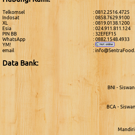
Telkomsel
: 0812.2516.4725
Indosat
: 0858.7629.9100
XL
: 0819.0138.1200
Esia
: 024.911.811.124
PIN BB
: 32EFEF15
WhatsApp
: 0882.1548.4933
YM!
:
email
: info@SentraFood
Data Bank:
BNI - Siswa
BCA - Siswa
Mandiri