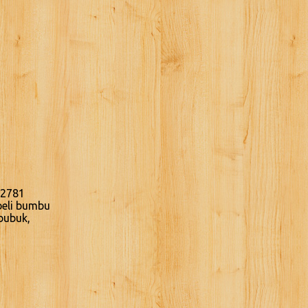
.2781
beli bumbu
bubuk,