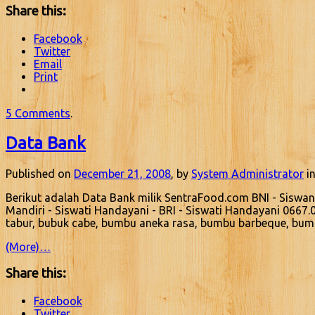
Share this:
Facebook
Twitter
Email
Print
5 Comments
.
Data Bank
Published on
December 21, 2008
, by
System Administrator
in
Berikut adalah Data Bank milik SentraFood.com BNI - Siswa
Mandiri - Siswati Handayani - BRI - Siswati Handayani 0667.
tabur, bubuk cabe, bumbu aneka rasa, bumbu barbeque, bu
(More)…
Share this:
Facebook
Twitter