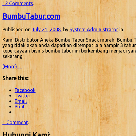
12 Comments
.
BumbuTabur.com
Published on
July 21, 2008
, by
System Administrator
in .
Kami Distributor Aneka Bumbu Tabur Snack murah, Bumbu Ta
yang tidak akan anda dapatkan ditempat lain hampir 3 tahu
kepercayaan bisnis bumbu tabur ini berkembang menjadi yan
sekarang
(More)…
Share this:
Facebook
Twitter
Email
Print
1 Comment
.
Hubungi Kami: