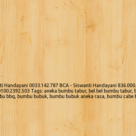
 .
nti Handayani 0033.142.787 BCA - Siswanti Handayani 836.000
0100.2392.503 Tags: aneka bumbu tabur, bel bel bumbu tabur, 
mbu bbq, bumbu bubuk, bumbu bubuk aneka rasa, bumbu cabe 