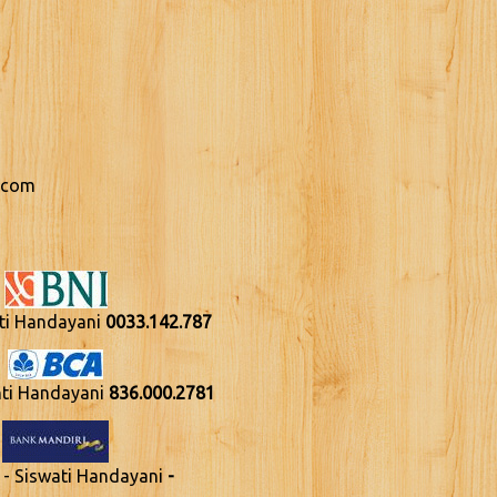
.com
nti Handayani
0033.142.787
nti Handayani
836.000.2781
 - Siswati Handayani
-