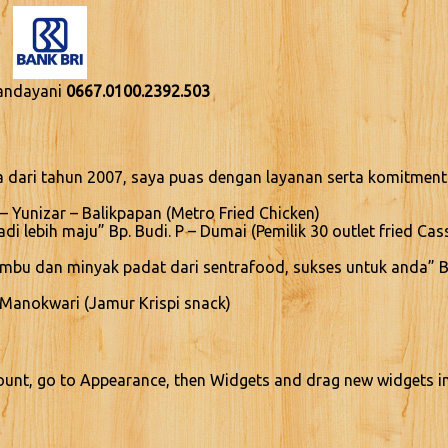
Handayani
0667.0100.2392.503
 dari tahun 2007, saya puas dengan layanan serta komitment
– Yunizar – Balikpapan (Metro Fried Chicken)
 lebih maju” Bp. Budi. P – Dumai (Pemilik 30 outlet fried Cas
bumbu dan minyak padat dari sentrafood, sukses untuk anda” Bp
 Manokwari (Jamur Krispi snack)
ount, go to Appearance, then Widgets and drag new widgets i