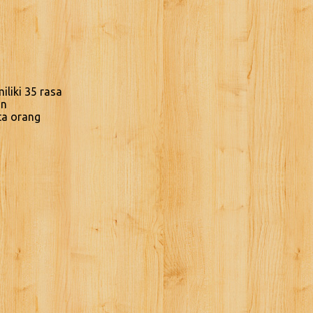
liki 35 rasa
an
ta orang