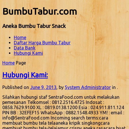
BumbuTabur.com
Aneka Bumbu Tabur Snack
Home
Daftar Harga Bumbu Tabur
Data Bank
Hubungi Kami
Home
Page
Hubungi Kami:
Published on
June 9, 2013
, by
System Administrator
in .
Silahkan hubungi staf SentraFood.com untuk melakukan
pemesanan Telkomsel : 0812.2516.4725 Indosat :
0858.7629.9100 XL : 0819.0138.1200 Esia : 024.911.811.124
PIN BB : 32EFEF15 WhatsApp : 0882.1548.4933 YM! : email :
info@SentraFood.com Incoming search terms:cara
membuat bumbu tela telaaneka kripik singkongcara
membuat bumbu tela-telajamur crispy aneka rasacara buat