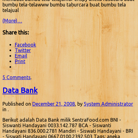
bumbu tela-telawww bumbu taburcara buat bumbu tela
telajual
(More)…
Share this:
Facebook
Twitter
Email
Print
5 Comments
.
Data Bank
Published on
December 21, 2008
, by
System Administrator
in .
Berikut adalah Data Bank milik SentraFood.com BNI -
Siswanti Handayani 0033.142.787 BCA - Siswanti
Handayani 836.000.2781 Mandiri - Siswati Handayani - BRI
- Siswati Handayani 0667.0100.2392.503 Tags: aneka