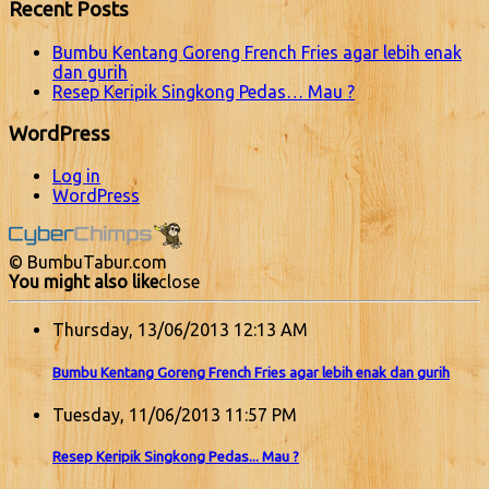
Recent Posts
Bumbu Kentang Goreng French Fries agar lebih enak
dan gurih
Resep Keripik Singkong Pedas… Mau ?
WordPress
Log in
WordPress
© BumbuTabur.com
You might also like
close
Thursday, 13/06/2013 12:13 AM
Bumbu Kentang Goreng French Fries agar lebih enak dan gurih
Tuesday, 11/06/2013 11:57 PM
Resep Keripik Singkong Pedas... Mau ?