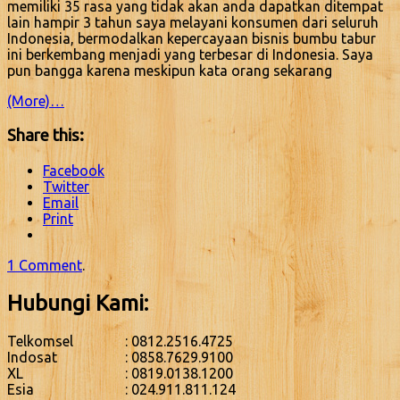
memiliki 35 rasa yang tidak akan anda dapatkan ditempat
lain hampir 3 tahun saya melayani konsumen dari seluruh
Indonesia, bermodalkan kepercayaan bisnis bumbu tabur
ini berkembang menjadi yang terbesar di Indonesia. Saya
pun bangga karena meskipun kata orang sekarang
(More)…
Share this:
Facebook
Twitter
Email
Print
1 Comment
.
Hubungi Kami:
Telkomsel
: 0812.2516.4725
Indosat
: 0858.7629.9100
XL
: 0819.0138.1200
Esia
: 024.911.811.124