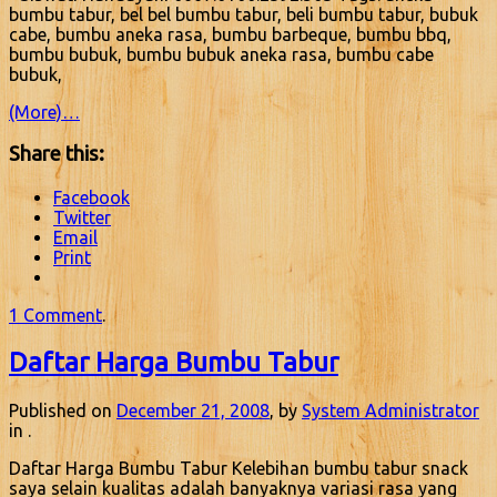
bumbu tabur, bel bel bumbu tabur, beli bumbu tabur, bubuk
cabe, bumbu aneka rasa, bumbu barbeque, bumbu bbq,
bumbu bubuk, bumbu bubuk aneka rasa, bumbu cabe
bubuk,
(More)…
Share this:
Facebook
Twitter
Email
Print
1 Comment
.
Daftar Harga Bumbu Tabur
Published on
December 21, 2008
, by
System Administrator
in .
Daftar Harga Bumbu Tabur Kelebihan bumbu tabur snack
saya selain kualitas adalah banyaknya variasi rasa yang