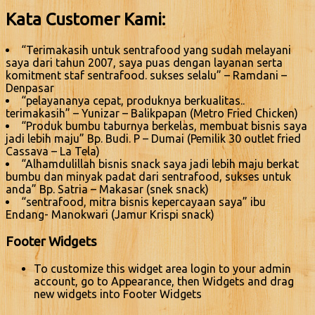
Kata Customer Kami:
“Terimakasih untuk sentrafood yang sudah melayani
saya dari tahun 2007, saya puas dengan layanan serta
komitment staf sentrafood. sukses selalu” – Ramdani –
Denpasar
“pelayananya cepat, produknya berkualitas..
terimakasih” – Yunizar – Balikpapan (Metro Fried Chicken)
“Produk bumbu taburnya berkelas, membuat bisnis saya
jadi lebih maju” Bp. Budi. P – Dumai (Pemilik 30 outlet fried
Cassava – La Tela)
“Alhamdulillah bisnis snack saya jadi lebih maju berkat
bumbu dan minyak padat dari sentrafood, sukses untuk
anda” Bp. Satria – Makasar (snek snack)
“sentrafood, mitra bisnis kepercayaan saya” ibu
Endang- Manokwari (Jamur Krispi snack)
Footer Widgets
To customize this widget area login to your admin
account, go to Appearance, then Widgets and drag
new widgets into Footer Widgets