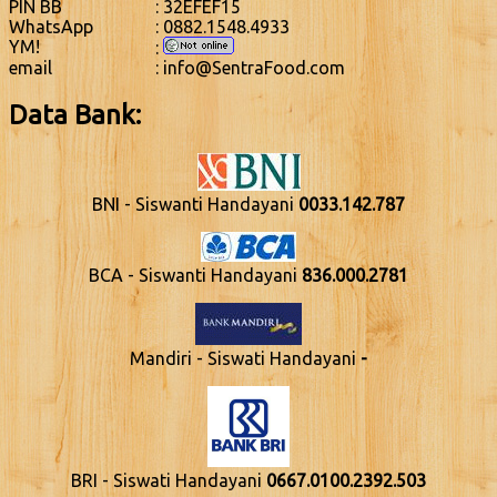
PIN BB
: 32EFEF15
WhatsApp
: 0882.1548.4933
YM!
:
email
: info@SentraFood.com
Data Bank:
BNI - Siswanti Handayani
0033.142.787
BCA - Siswanti Handayani
836.000.2781
Mandiri - Siswati Handayani
-
BRI - Siswati Handayani
0667.0100.2392.503