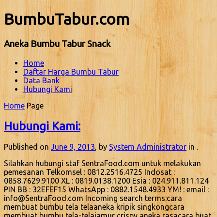
BumbuTabur.com
Aneka Bumbu Tabur Snack
Home
Daftar Harga Bumbu Tabur
Data Bank
Hubungi Kami
Home
Page
Hubungi Kami:
Published on
June 9, 2013
, by
System Administrator
in .
Silahkan hubungi staf SentraFood.com untuk melakukan
pemesanan Telkomsel : 0812.2516.4725 Indosat :
0858.7629.9100 XL : 0819.0138.1200 Esia : 024.911.811.124
PIN BB : 32EFEF15 WhatsApp : 0882.1548.4933 YM! : email :
info@SentraFood.com Incoming search terms:cara
membuat bumbu tela telaaneka kripik singkongcara
membuat bumbu tela-telajamur crispy aneka rasacara buat