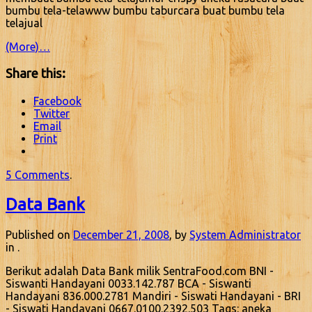
bumbu tela-telawww bumbu taburcara buat bumbu tela
telajual
(More)…
Share this:
Facebook
Twitter
Email
Print
5 Comments
.
Data Bank
Published on
December 21, 2008
, by
System Administrator
in .
Berikut adalah Data Bank milik SentraFood.com BNI -
Siswanti Handayani 0033.142.787 BCA - Siswanti
Handayani 836.000.2781 Mandiri - Siswati Handayani - BRI
- Siswati Handayani 0667.0100.2392.503 Tags: aneka