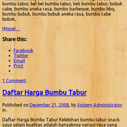
bumbu tabur, bel bel bumbu tabur, beli bumbu tabur, bubuk
cabe, bumbu aneka rasa, bumbu barbeque, bumbu bbq,
bumbu bubuk, bumbu bubuk aneka rasa, bumbu cabe
bubuk,
(More)…
Share this:
Facebook
Twitter
Email
Print
1 Comment
.
Daftar Harga Bumbu Tabur
Published on
December 21, 2008
, by
System Administrator
in .
Daftar Harga Bumbu Tabur Kelebihan bumbu tabur snack
saya selain kualitas adalah banyaknya variasi rasa yang