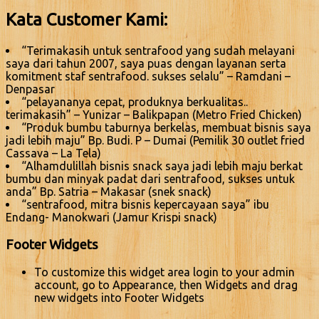
Kata Customer Kami:
“Terimakasih untuk sentrafood yang sudah melayani
saya dari tahun 2007, saya puas dengan layanan serta
komitment staf sentrafood. sukses selalu” – Ramdani –
Denpasar
“pelayananya cepat, produknya berkualitas..
terimakasih” – Yunizar – Balikpapan (Metro Fried Chicken)
“Produk bumbu taburnya berkelas, membuat bisnis saya
jadi lebih maju” Bp. Budi. P – Dumai (Pemilik 30 outlet fried
Cassava – La Tela)
“Alhamdulillah bisnis snack saya jadi lebih maju berkat
bumbu dan minyak padat dari sentrafood, sukses untuk
anda” Bp. Satria – Makasar (snek snack)
“sentrafood, mitra bisnis kepercayaan saya” ibu
Endang- Manokwari (Jamur Krispi snack)
Footer Widgets
To customize this widget area login to your admin
account, go to Appearance, then Widgets and drag
new widgets into Footer Widgets