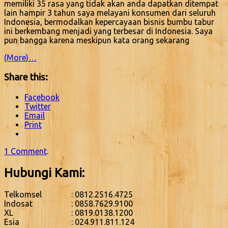
memiliki 35 rasa yang tidak akan anda dapatkan ditempat
lain hampir 3 tahun saya melayani konsumen dari seluruh
Indonesia, bermodalkan kepercayaan bisnis bumbu tabur
ini berkembang menjadi yang terbesar di Indonesia. Saya
pun bangga karena meskipun kata orang sekarang
(More)…
Share this:
Facebook
Twitter
Email
Print
1 Comment
.
Hubungi Kami:
Telkomsel
: 0812.2516.4725
Indosat
: 0858.7629.9100
XL
: 0819.0138.1200
Esia
: 024.911.811.124