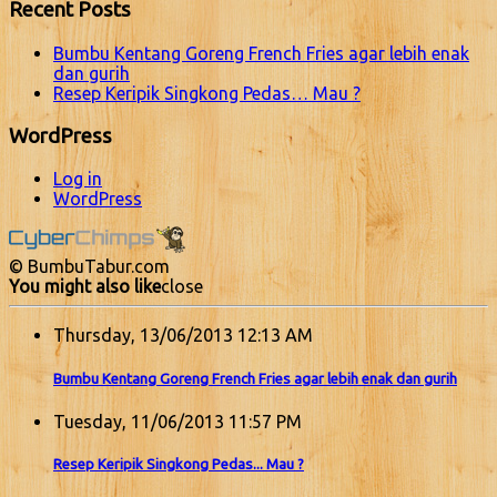
Recent Posts
Bumbu Kentang Goreng French Fries agar lebih enak
dan gurih
Resep Keripik Singkong Pedas… Mau ?
WordPress
Log in
WordPress
© BumbuTabur.com
You might also like
close
Thursday, 13/06/2013 12:13 AM
Bumbu Kentang Goreng French Fries agar lebih enak dan gurih
Tuesday, 11/06/2013 11:57 PM
Resep Keripik Singkong Pedas... Mau ?