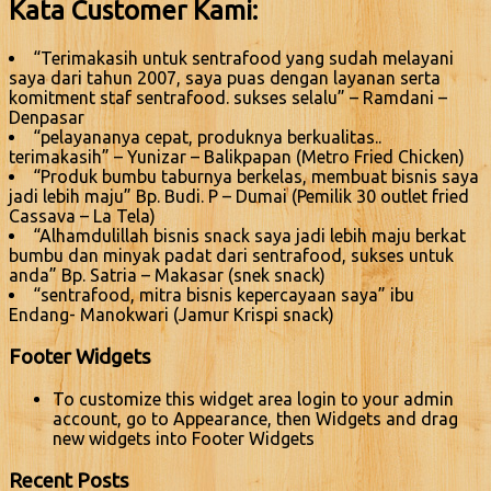
Kata Customer Kami:
“Terimakasih untuk sentrafood yang sudah melayani
saya dari tahun 2007, saya puas dengan layanan serta
komitment staf sentrafood. sukses selalu” – Ramdani –
Denpasar
“pelayananya cepat, produknya berkualitas..
terimakasih” – Yunizar – Balikpapan (Metro Fried Chicken)
“Produk bumbu taburnya berkelas, membuat bisnis saya
jadi lebih maju” Bp. Budi. P – Dumai (Pemilik 30 outlet fried
Cassava – La Tela)
“Alhamdulillah bisnis snack saya jadi lebih maju berkat
bumbu dan minyak padat dari sentrafood, sukses untuk
anda” Bp. Satria – Makasar (snek snack)
“sentrafood, mitra bisnis kepercayaan saya” ibu
Endang- Manokwari (Jamur Krispi snack)
Footer Widgets
To customize this widget area login to your admin
account, go to Appearance, then Widgets and drag
new widgets into Footer Widgets
Recent Posts