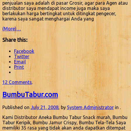
penjualan saya adalah di pasar Grosir, agar para Agen atau
distributor saya mendapat income juga maka saya
berlakukan harga bertingkat untuk ditingkat pengecer,
karena saya sangat menghargai Anda yang
(More)…
Share this:
Facebook
Twitter
Email
Print
12 Comments
.
BumbuTabur.com
Published on
July 21, 2008
, by
System Administrator
in .
Kami Distributor Aneka Bumbu Tabur Snack murah, Bumbu
Tabur Keripik, Bumbu Jamur Crispy, Bumbu Tela-Tela Saya
memiliki 35 rasa yang tidak akan anda dapatkan ditempat