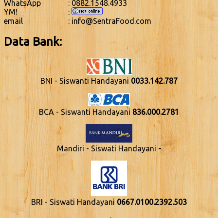
WhatsApp
: 0882.1548.4933
YM!
:
email
: info@SentraFood.com
Data Bank:
BNI - Siswanti Handayani
0033.142.787
BCA - Siswanti Handayani
836.000.2781
Mandiri - Siswati Handayani
-
BRI - Siswati Handayani
0667.0100.2392.503