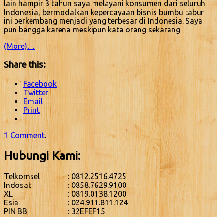
lain hampir 3 tahun saya melayani konsumen dari seluruh
Indonesia, bermodalkan kepercayaan bisnis bumbu tabur
ini berkembang menjadi yang terbesar di Indonesia. Saya
pun bangga karena meskipun kata orang sekarang
(More)…
Share this:
Facebook
Twitter
Email
Print
1 Comment
.
Hubungi Kami:
Telkomsel
: 0812.2516.4725
Indosat
: 0858.7629.9100
XL
: 0819.0138.1200
Esia
: 024.911.811.124
PIN BB
: 32EFEF15