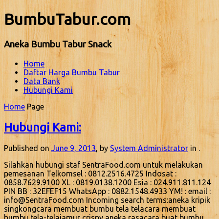
BumbuTabur.com
Aneka Bumbu Tabur Snack
Home
Daftar Harga Bumbu Tabur
Data Bank
Hubungi Kami
Home
Page
Hubungi Kami:
Published on
June 9, 2013
, by
System Administrator
in .
Silahkan hubungi staf SentraFood.com untuk melakukan
pemesanan Telkomsel : 0812.2516.4725 Indosat :
0858.7629.9100 XL : 0819.0138.1200 Esia : 024.911.811.124
PIN BB : 32EFEF15 WhatsApp : 0882.1548.4933 YM! : email :
info@SentraFood.com Incoming search terms:aneka kripik
singkongcara membuat bumbu tela telacara membuat
bumbu tela-telajamur crispy aneka rasacara buat bumbu