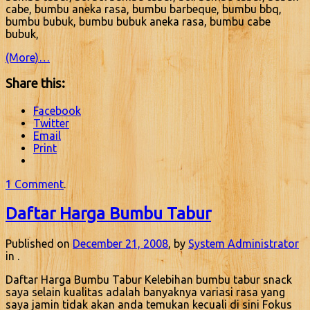
cabe, bumbu aneka rasa, bumbu barbeque, bumbu bbq,
bumbu bubuk, bumbu bubuk aneka rasa, bumbu cabe
bubuk,
(More)…
Share this:
Facebook
Twitter
Email
Print
1 Comment
.
Daftar Harga Bumbu Tabur
Published on
December 21, 2008
, by
System Administrator
in .
Daftar Harga Bumbu Tabur Kelebihan bumbu tabur snack
saya selain kualitas adalah banyaknya variasi rasa yang
saya jamin tidak akan anda temukan kecuali di sini Fokus