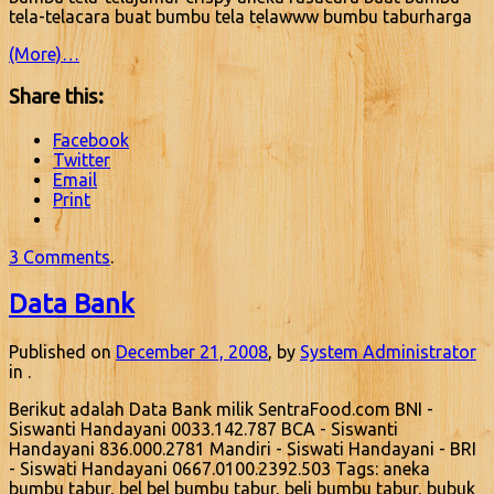
tela-telacara buat bumbu tela telawww bumbu taburharga
(More)…
Share this:
Facebook
Twitter
Email
Print
3 Comments
.
Data Bank
Published on
December 21, 2008
, by
System Administrator
in .
Berikut adalah Data Bank milik SentraFood.com BNI -
Siswanti Handayani 0033.142.787 BCA - Siswanti
Handayani 836.000.2781 Mandiri - Siswati Handayani - BRI
- Siswati Handayani 0667.0100.2392.503 Tags: aneka
bumbu tabur, bel bel bumbu tabur, beli bumbu tabur, bubuk