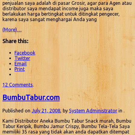
penjualan saya adalah di pasar Grosir, agar para Agen atau
distributor saya mendapat income juga maka saya
berlakukan harga bertingkat untuk ditingkat pengecer,
karena saya sangat menghargai Anda yang
(More)…
Share this:
Facebook
Twitter
Email
Print
12 Comments
.
BumbuTabur.com
Published on
July 21, 2008
, by
System Administrator
in .
Kami Distributor Aneka Bumbu Tabur Snack murah, Bumbu
Tabur Keripik, Bumbu Jamur Crispy, Bumbu Tela-Tela Saya
memiliki 35 rasa yang tidak akan anda dapatkan ditempat