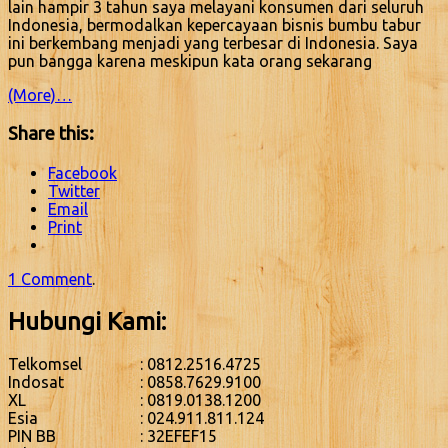
lain hampir 3 tahun saya melayani konsumen dari seluruh
Indonesia, bermodalkan kepercayaan bisnis bumbu tabur
ini berkembang menjadi yang terbesar di Indonesia. Saya
pun bangga karena meskipun kata orang sekarang
(More)…
Share this:
Facebook
Twitter
Email
Print
1 Comment
.
Hubungi Kami:
Telkomsel
: 0812.2516.4725
Indosat
: 0858.7629.9100
XL
: 0819.0138.1200
Esia
: 024.911.811.124
PIN BB
: 32EFEF15