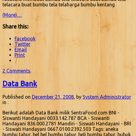
telacara buat bumbu tela telaharga bumbu kentang
(More)…
Share this:
Facebook
Twitter
Email
Print
2 Comments
.
Data Bank
Published on
December 21, 2008
, by
System Administrator
in .
Berikut adalah Data Bank milik SentraFood.com BNI -
Siswanti Handayani 0033.142.787 BCA - Siswanti
Handayani 836.000.2781 Mandiri - Siswati Handayani - BRI
- Siswati Handayani 0667.0100.2392.503 Tags: aneka
bumbu tabur, bel bel bumbu tabur, beli bumbu tabur, bubuk