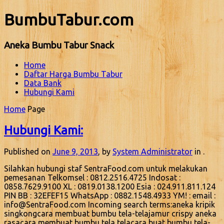
BumbuTabur.com
Aneka Bumbu Tabur Snack
Home
Daftar Harga Bumbu Tabur
Data Bank
Hubungi Kami
Home
Page
Hubungi Kami:
Published on
June 9, 2013
, by
System Administrator
in .
Silahkan hubungi staf SentraFood.com untuk melakukan
pemesanan Telkomsel : 0812.2516.4725 Indosat :
0858.7629.9100 XL : 0819.0138.1200 Esia : 024.911.811.124
PIN BB : 32EFEF15 WhatsApp : 0882.1548.4933 YM! : email :
info@SentraFood.com Incoming search terms:aneka kripik
singkongcara membuat bumbu tela-telajamur crispy aneka
rasacara membuat bumbu tela telacara buat bumbu tela-