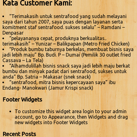
Kata Customer Kami:
“Terimakasih untuk sentrafood yang sudah melayani
saya dari tahun 2007, saya puas dengan layanan serta
komitment staf sentrafood. sukses selalu” – Ramdani –
Denpasar
“pelayananya cepat, produknya berkualitas..
terimakasih” – Yunizar – Balikpapan (Metro Fried Chicken)
“Produk bumbu taburnya berkelas, membuat bisnis saya
jadi lebih maju” Bp. Budi. P – Dumai (Pemilik 30 outlet fried
Cassava – La Tela)
“Alhamdulillah bisnis snack saya jadi lebih maju berkat
bumbu dan minyak padat dari sentrafood, sukses untuk
anda” Bp. Satria – Makasar (snek snack)
“sentrafood, mitra bisnis kepercayaan saya” ibu
Endang- Manokwari (Jamur Krispi snack)
Footer Widgets
To customize this widget area login to your admin
account, go to Appearance, then Widgets and drag
new widgets into Footer Widgets
Recent Posts