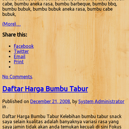
cabe, bumbu aneka rasa, bumbu barbeque, bumbu bbq,
bumbu bubuk, bumbu bubuk aneka rasa, bumbu cabe
bubuk,
(More)…
Share this:
Facebook
Twitter
Email
Print
No Comments
.
Daftar Harga Bumbu Tabur
Published on
December 21, 2008
, by
System Administrator
in .
Daftar Harga Bumbu Tabur Kelebihan bumbu tabur snack
saya selain kualitas adalah banyaknya variasi rasa yang
saya jamin tidak akan anda temukan kecuali di sini Fokus