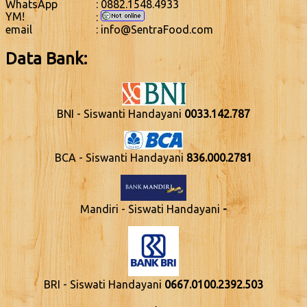
WhatsApp
: 0882.1548.4933
YM!
:
email
: info@SentraFood.com
Data Bank:
BNI - Siswanti Handayani
0033.142.787
BCA - Siswanti Handayani
836.000.2781
Mandiri - Siswati Handayani
-
BRI - Siswati Handayani
0667.0100.2392.503