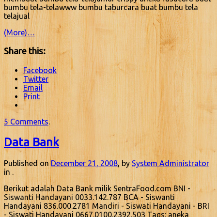
bumbu tela-telawww bumbu taburcara buat bumbu tela
telajual
(More)…
Share this:
Facebook
Twitter
Email
Print
5 Comments
.
Data Bank
Published on
December 21, 2008
, by
System Administrator
in .
Berikut adalah Data Bank milik SentraFood.com BNI -
Siswanti Handayani 0033.142.787 BCA - Siswanti
Handayani 836.000.2781 Mandiri - Siswati Handayani - BRI
- Siswati Handayani 0667.0100.2392.503 Tags: aneka