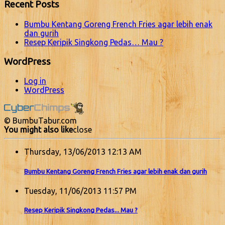
Recent Posts
Bumbu Kentang Goreng French Fries agar lebih enak
dan gurih
Resep Keripik Singkong Pedas… Mau ?
WordPress
Log in
WordPress
© BumbuTabur.com
You might also like
close
Thursday, 13/06/2013 12:13 AM
Bumbu Kentang Goreng French Fries agar lebih enak dan gurih
Tuesday, 11/06/2013 11:57 PM
Resep Keripik Singkong Pedas... Mau ?