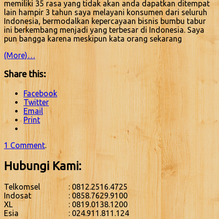
memiliki 35 rasa yang tidak akan anda dapatkan ditempat
lain hampir 3 tahun saya melayani konsumen dari seluruh
Indonesia, bermodalkan kepercayaan bisnis bumbu tabur
ini berkembang menjadi yang terbesar di Indonesia. Saya
pun bangga karena meskipun kata orang sekarang
(More)…
Share this:
Facebook
Twitter
Email
Print
1 Comment
.
Hubungi Kami:
Telkomsel
: 0812.2516.4725
Indosat
: 0858.7629.9100
XL
: 0819.0138.1200
Esia
: 024.911.811.124