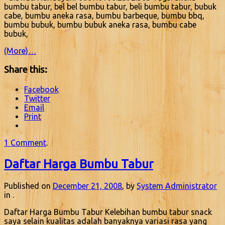
bumbu tabur, bel bel bumbu tabur, beli bumbu tabur, bubuk
cabe, bumbu aneka rasa, bumbu barbeque, bumbu bbq,
bumbu bubuk, bumbu bubuk aneka rasa, bumbu cabe
bubuk,
(More)…
Share this:
Facebook
Twitter
Email
Print
1 Comment
.
Daftar Harga Bumbu Tabur
Published on
December 21, 2008
, by
System Administrator
in .
Daftar Harga Bumbu Tabur Kelebihan bumbu tabur snack
saya selain kualitas adalah banyaknya variasi rasa yang