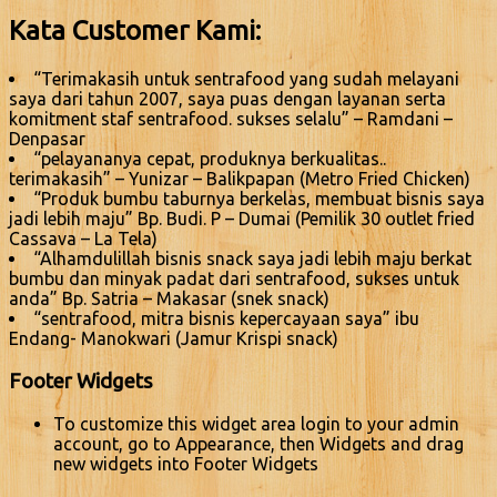
Kata Customer Kami:
“Terimakasih untuk sentrafood yang sudah melayani
saya dari tahun 2007, saya puas dengan layanan serta
komitment staf sentrafood. sukses selalu” – Ramdani –
Denpasar
“pelayananya cepat, produknya berkualitas..
terimakasih” – Yunizar – Balikpapan (Metro Fried Chicken)
“Produk bumbu taburnya berkelas, membuat bisnis saya
jadi lebih maju” Bp. Budi. P – Dumai (Pemilik 30 outlet fried
Cassava – La Tela)
“Alhamdulillah bisnis snack saya jadi lebih maju berkat
bumbu dan minyak padat dari sentrafood, sukses untuk
anda” Bp. Satria – Makasar (snek snack)
“sentrafood, mitra bisnis kepercayaan saya” ibu
Endang- Manokwari (Jamur Krispi snack)
Footer Widgets
To customize this widget area login to your admin
account, go to Appearance, then Widgets and drag
new widgets into Footer Widgets