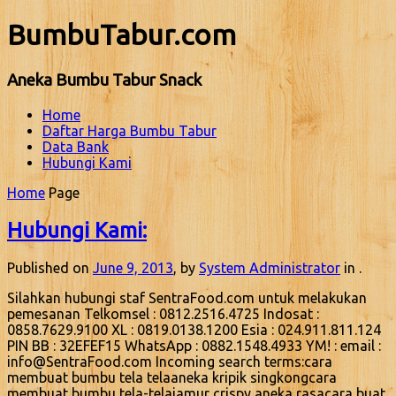
BumbuTabur.com
Aneka Bumbu Tabur Snack
Home
Daftar Harga Bumbu Tabur
Data Bank
Hubungi Kami
Home
Page
Hubungi Kami:
Published on
June 9, 2013
, by
System Administrator
in .
Silahkan hubungi staf SentraFood.com untuk melakukan
pemesanan Telkomsel : 0812.2516.4725 Indosat :
0858.7629.9100 XL : 0819.0138.1200 Esia : 024.911.811.124
PIN BB : 32EFEF15 WhatsApp : 0882.1548.4933 YM! : email :
info@SentraFood.com Incoming search terms:cara
membuat bumbu tela telaaneka kripik singkongcara
membuat bumbu tela-telajamur crispy aneka rasacara buat