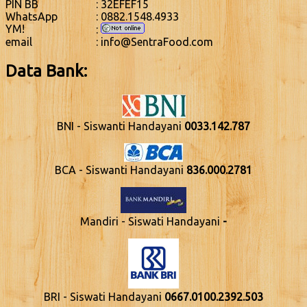
PIN BB
: 32EFEF15
WhatsApp
: 0882.1548.4933
YM!
:
email
: info@SentraFood.com
Data Bank:
BNI - Siswanti Handayani
0033.142.787
BCA - Siswanti Handayani
836.000.2781
Mandiri - Siswati Handayani
-
BRI - Siswati Handayani
0667.0100.2392.503