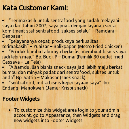
Kata Customer Kami:
“Terimakasih untuk sentrafood yang sudah melayani
saya dari tahun 2007, saya puas dengan layanan serta
komitment staf sentrafood. sukses selalu” – Ramdani –
Denpasar
“pelayananya cepat, produknya berkualitas..
terimakasih” – Yunizar – Balikpapan (Metro Fried Chicken)
“Produk bumbu taburnya berkelas, membuat bisnis saya
jadi lebih maju” Bp. Budi. P – Dumai (Pemilik 30 outlet fried
Cassava – La Tela)
“Alhamdulillah bisnis snack saya jadi lebih maju berkat
bumbu dan minyak padat dari sentrafood, sukses untuk
anda” Bp. Satria – Makasar (snek snack)
“sentrafood, mitra bisnis kepercayaan saya” ibu
Endang- Manokwari (Jamur Krispi snack)
Footer Widgets
To customize this widget area login to your admin
account, go to Appearance, then Widgets and drag
new widgets into Footer Widgets