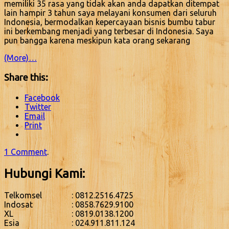
memiliki 35 rasa yang tidak akan anda dapatkan ditempat
lain hampir 3 tahun saya melayani konsumen dari seluruh
Indonesia, bermodalkan kepercayaan bisnis bumbu tabur
ini berkembang menjadi yang terbesar di Indonesia. Saya
pun bangga karena meskipun kata orang sekarang
(More)…
Share this:
Facebook
Twitter
Email
Print
1 Comment
.
Hubungi Kami:
Telkomsel
: 0812.2516.4725
Indosat
: 0858.7629.9100
XL
: 0819.0138.1200
Esia
: 024.911.811.124