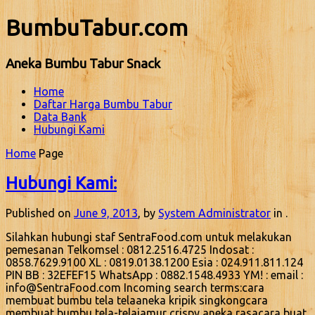
BumbuTabur.com
Aneka Bumbu Tabur Snack
Home
Daftar Harga Bumbu Tabur
Data Bank
Hubungi Kami
Home
Page
Hubungi Kami:
Published on
June 9, 2013
, by
System Administrator
in .
Silahkan hubungi staf SentraFood.com untuk melakukan
pemesanan Telkomsel : 0812.2516.4725 Indosat :
0858.7629.9100 XL : 0819.0138.1200 Esia : 024.911.811.124
PIN BB : 32EFEF15 WhatsApp : 0882.1548.4933 YM! : email :
info@SentraFood.com Incoming search terms:cara
membuat bumbu tela telaaneka kripik singkongcara
membuat bumbu tela-telajamur crispy aneka rasacara buat