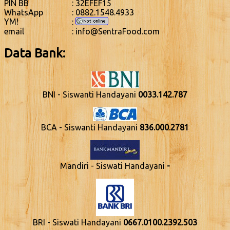
PIN BB
: 32EFEF15
WhatsApp
: 0882.1548.4933
YM!
:
email
: info@SentraFood.com
Data Bank:
BNI - Siswanti Handayani
0033.142.787
BCA - Siswanti Handayani
836.000.2781
Mandiri - Siswati Handayani
-
BRI - Siswati Handayani
0667.0100.2392.503