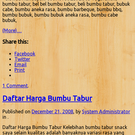
bumbu tabur, bel bel bumbu tabur, beli bumbu tabur, bubuk
cabe, bumbu aneka rasa, bumbu barbeque, bumbu bbq,
bumbu bubuk, bumbu bubuk aneka rasa, bumbu cabe
bubuk,
(More)…
Share this:
Facebook
Twitter
Email
Print
1 Comment
.
Daftar Harga Bumbu Tabur
Published on
December 21, 2008
, by
System Administrator
in .
Daftar Harga Bumbu Tabur Kelebihan bumbu tabur snack
saya selain kualitas adalah banyaknya variasi rasa yang