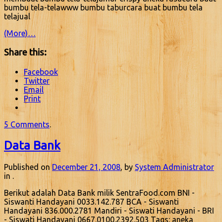
bumbu tela-telawww bumbu taburcara buat bumbu tela
telajual
(More)…
Share this:
Facebook
Twitter
Email
Print
5 Comments
.
Data Bank
Published on
December 21, 2008
, by
System Administrator
in .
Berikut adalah Data Bank milik SentraFood.com BNI -
Siswanti Handayani 0033.142.787 BCA - Siswanti
Handayani 836.000.2781 Mandiri - Siswati Handayani - BRI
- Siswati Handayani 0667.0100.2392.503 Tags: aneka