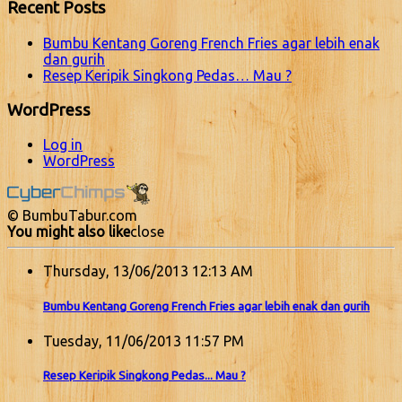
Recent Posts
Bumbu Kentang Goreng French Fries agar lebih enak
dan gurih
Resep Keripik Singkong Pedas… Mau ?
WordPress
Log in
WordPress
© BumbuTabur.com
You might also like
close
Thursday, 13/06/2013 12:13 AM
Bumbu Kentang Goreng French Fries agar lebih enak dan gurih
Tuesday, 11/06/2013 11:57 PM
Resep Keripik Singkong Pedas... Mau ?