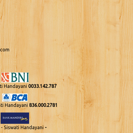
.com
nti Handayani
0033.142.787
nti Handayani
836.000.2781
 - Siswati Handayani
-