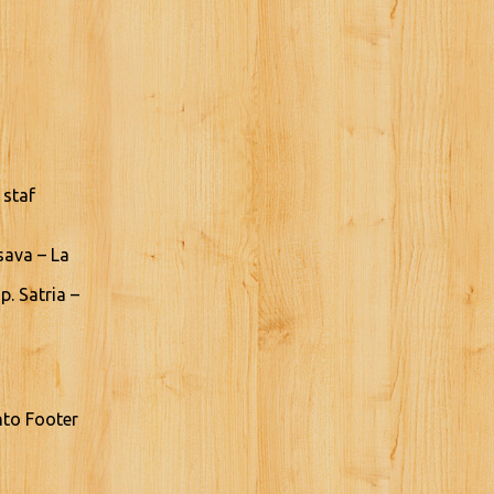
 staf
sava – La
. Satria –
nto Footer