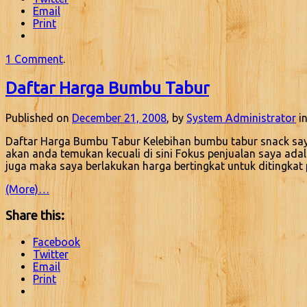
Email
Print
1 Comment
.
Daftar Harga Bumbu Tabur
Published on
December 21, 2008
, by
System Administrator
in
Daftar Harga Bumbu Tabur Kelebihan bumbu tabur snack saya 
akan anda temukan kecuali di sini Fokus penjualan saya ada
juga maka saya berlakukan harga bertingkat untuk ditingka
(More)…
Share this:
Facebook
Twitter
Email
Print