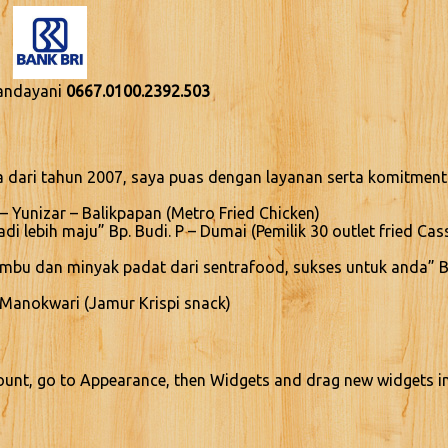
Handayani
0667.0100.2392.503
 dari tahun 2007, saya puas dengan layanan serta komitment
– Yunizar – Balikpapan (Metro Fried Chicken)
 lebih maju” Bp. Budi. P – Dumai (Pemilik 30 outlet fried Cas
bumbu dan minyak padat dari sentrafood, sukses untuk anda” Bp
 Manokwari (Jamur Krispi snack)
ount, go to Appearance, then Widgets and drag new widgets i