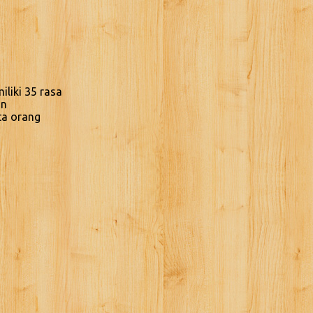
liki 35 rasa
an
ta orang