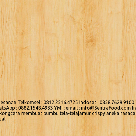
sanan Telkomsel : 0812.2516.4725 Indosat : 0858.7629.9100 
hatsApp : 0882.1548.4933 YM! : email : info@SentraFood.com 
gkongcara membuat bumbu tela-telajamur crispy aneka rasaca
ual