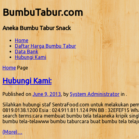
BumbuTabur.com
Aneka Bumbu Tabur Snack
Home
Daftar Harga Bumbu Tabur
Data Bank
Hubungi Kami
Home
Page
Hubungi Kami:
Published on
June 9, 2013
, by
System Administrator
in .
Silahkan hubungi staf SentraFood.com untuk melakukan peme
0819.0138.1200 Esia : 024.911.811.124 PIN BB : 32EFEF15 W
search terms:cara membuat bumbu tela telaaneka kripik sin
bumbu tela-telawww bumbu taburcara buat bumbu tela telaj
(More)…