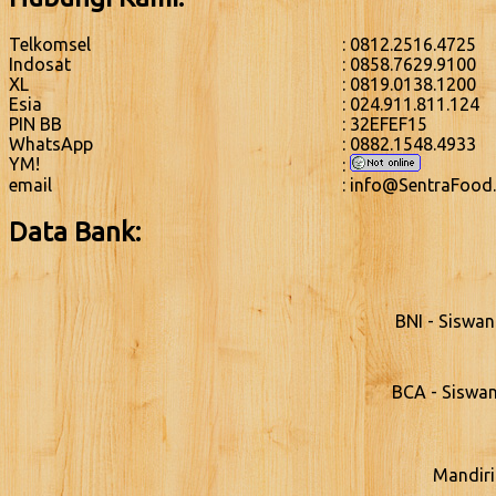
Telkomsel
: 0812.2516.4725
Indosat
: 0858.7629.9100
XL
: 0819.0138.1200
Esia
: 024.911.811.124
PIN BB
: 32EFEF15
WhatsApp
: 0882.1548.4933
YM!
:
email
: info@SentraFood
Data Bank:
BNI - Siswa
BCA - Siswa
Mandiri