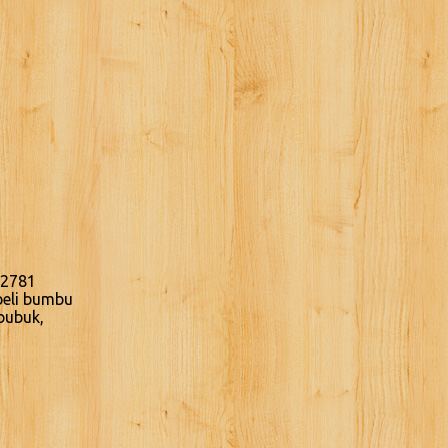
.2781
beli bumbu
bubuk,