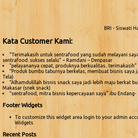
BRI - Siswati 
Kata Customer Kami:
“Terimakasih untuk sentrafood yang sudah melayani saya
sentrafood. sukses selalu” – Ramdani – Denpasar
“pelayananya cepat, produknya berkualitas.. terimakasih” 
“Produk bumbu taburnya berkelas, membuat bisnis saya jadi
Tela)
“Alhamdulillah bisnis snack saya jadi lebih maju berkat 
Makasar (snek snack)
“sentrafood, mitra bisnis kepercayaan saya” ibu Endang-
Footer Widgets
To customize this widget area login to your admin acc
Widgets
Recent Posts