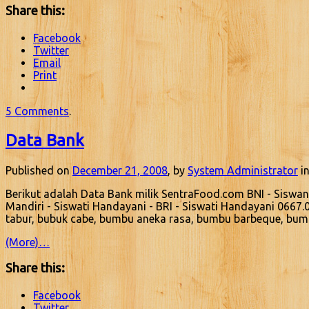
Share this:
Facebook
Twitter
Email
Print
5 Comments
.
Data Bank
Published on
December 21, 2008
, by
System Administrator
in
Berikut adalah Data Bank milik SentraFood.com BNI - Siswa
Mandiri - Siswati Handayani - BRI - Siswati Handayani 0667.
tabur, bubuk cabe, bumbu aneka rasa, bumbu barbeque, bu
(More)…
Share this:
Facebook
Twitter