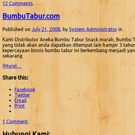
12 Comments
.
BumbuTabur.com
Published on
July 21, 2008
, by
System Administrator
in .
Kami Distributor Aneka Bumbu Tabur Snack murah, Bumbu Ta
yang tidak akan anda dapatkan ditempat lain hampir 3 tahu
kepercayaan bisnis bumbu tabur ini berkembang menjadi yan
sekarang
(More)…
Share this:
Facebook
Twitter
Email
Print
1 Comment
.
Hubungi Kami: