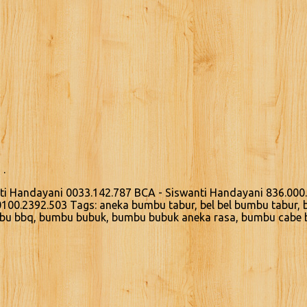
 .
nti Handayani 0033.142.787 BCA - Siswanti Handayani 836.000
0100.2392.503 Tags: aneka bumbu tabur, bel bel bumbu tabur, 
mbu bbq, bumbu bubuk, bumbu bubuk aneka rasa, bumbu cabe 