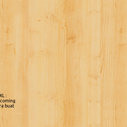
XL :
Incoming
ra buat