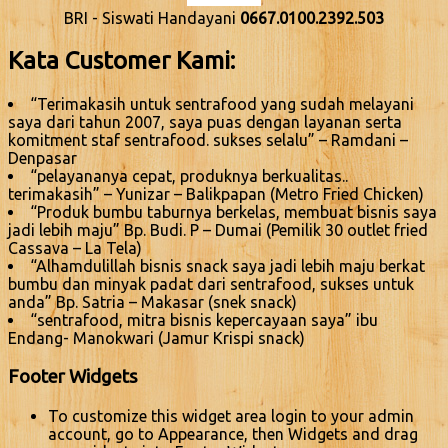
BRI - Siswati Handayani
0667.0100.2392.503
Kata Customer Kami:
“Terimakasih untuk sentrafood yang sudah melayani
saya dari tahun 2007, saya puas dengan layanan serta
komitment staf sentrafood. sukses selalu” – Ramdani –
Denpasar
“pelayananya cepat, produknya berkualitas..
terimakasih” – Yunizar – Balikpapan (Metro Fried Chicken)
“Produk bumbu taburnya berkelas, membuat bisnis saya
jadi lebih maju” Bp. Budi. P – Dumai (Pemilik 30 outlet fried
Cassava – La Tela)
“Alhamdulillah bisnis snack saya jadi lebih maju berkat
bumbu dan minyak padat dari sentrafood, sukses untuk
anda” Bp. Satria – Makasar (snek snack)
“sentrafood, mitra bisnis kepercayaan saya” ibu
Endang- Manokwari (Jamur Krispi snack)
Footer Widgets
To customize this widget area login to your admin
account, go to Appearance, then Widgets and drag