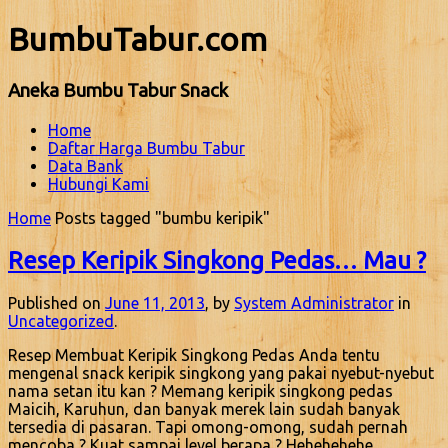
BumbuTabur.com
Aneka Bumbu Tabur Snack
Home
Daftar Harga Bumbu Tabur
Data Bank
Hubungi Kami
Home
Posts tagged "bumbu keripik"
Resep Keripik Singkong Pedas… Mau ?
Published on
June 11, 2013
, by
System Administrator
in
Uncategorized
.
Resep Membuat Keripik Singkong Pedas Anda tentu
mengenal snack keripik singkong yang pakai nyebut-nyebut
nama setan itu kan ? Memang keripik singkong pedas
Maicih, Karuhun, dan banyak merek lain sudah banyak
tersedia di pasaran. Tapi omong-omong, sudah pernah
mencoba ? Kuat sampai level berapa ? Hehehehehe…..