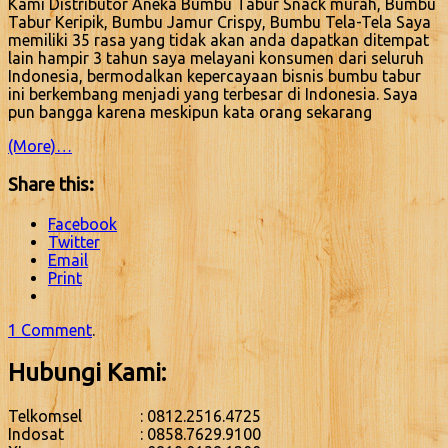
Kami Distributor Aneka Bumbu Tabur Snack murah, Bumbu
Tabur Keripik, Bumbu Jamur Crispy, Bumbu Tela-Tela Saya
memiliki 35 rasa yang tidak akan anda dapatkan ditempat
lain hampir 3 tahun saya melayani konsumen dari seluruh
Indonesia, bermodalkan kepercayaan bisnis bumbu tabur
ini berkembang menjadi yang terbesar di Indonesia. Saya
pun bangga karena meskipun kata orang sekarang
(More)…
Share this:
Facebook
Twitter
Email
Print
1 Comment
.
Hubungi Kami:
Telkomsel
: 0812.2516.4725
Indosat
: 0858.7629.9100