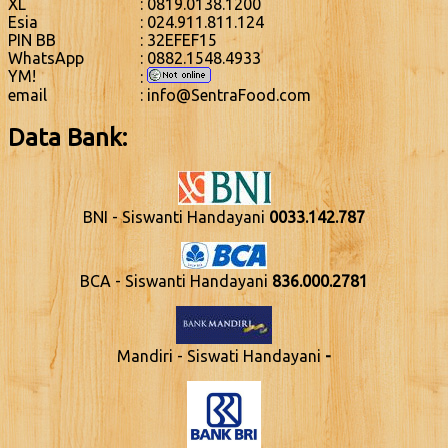
XL
: 0819.0138.1200
Esia
: 024.911.811.124
PIN BB
: 32EFEF15
WhatsApp
: 0882.1548.4933
YM!
:
email
: info@SentraFood.com
Data Bank:
BNI - Siswanti Handayani
0033.142.787
BCA - Siswanti Handayani
836.000.2781
Mandiri - Siswati Handayani
-