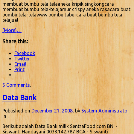
membuat bumbu tela telaaneka kripik singkongcara
membuat bumbu tela-telajamur crispy aneka rasacara buat
bumbu tela-telawww bumbu taburcara buat bumbu tela
telajual
(More)…
Share this:
Facebook
Twitter
Email
Print
5 Comments
.
Data Bank
Published on
December 21, 2008
, by
System Administrator
in .
Berikut adalah Data Bank milik SentraFood.com BNI -
Siswanti Handayani 0033.142.787 BCA - Siswanti