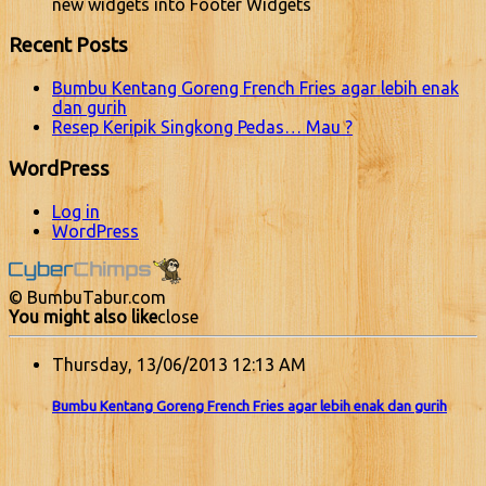
new widgets into Footer Widgets
Recent Posts
Bumbu Kentang Goreng French Fries agar lebih enak
dan gurih
Resep Keripik Singkong Pedas… Mau ?
WordPress
Log in
WordPress
© BumbuTabur.com
You might also like
close
Thursday, 13/06/2013 12:13 AM
Bumbu Kentang Goreng French Fries agar lebih enak dan gurih