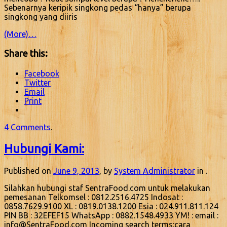
Sebenarnya keripik singkong pedas “hanya” berupa
singkong yang diiris
(More)…
Share this:
Facebook
Twitter
Email
Print
4 Comments
.
Hubungi Kami:
Published on
June 9, 2013
, by
System Administrator
in .
Silahkan hubungi staf SentraFood.com untuk melakukan
pemesanan Telkomsel : 0812.2516.4725 Indosat :
0858.7629.9100 XL : 0819.0138.1200 Esia : 024.911.811.124
PIN BB : 32EFEF15 WhatsApp : 0882.1548.4933 YM! : email :
info@SentraFood.com Incoming search terms:cara